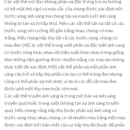
Các vật thể mờ đục không phản xạ đặc trưng (có xu hướng
có bề mặt thô ráp) có màu sắc của chúng được xác định bởi
bước sóng ánh sáng mà chúng tán xạ mạnh (với ánh sáng
không bị tán xạ bị hấp thụ). Nếu các vật thể tán xạ tất cả các
bước sóng với cường độ gần bằng nhau, chúng có màu
trắng. Nếu chúng hấp thụ tất cả các bước sóng, chúng có
màu đen. [4]Các vật thể trong suốt phản xạ đặc biệt ánh sáng
có bước sóng khác nhau với hiệu suất khác nhau trông giống
như những tấm gương được nhuộm bằng các màu do những
khác biệt đó xác định. Một vật thể phản xạ một phần ánh
sáng cản trở và hấp thụ phần còn lại có thể trông đen nhưng
cũng có thể phản xạ mờ nhạt; ví dụ là các đồ vật màu đen
được phủ một lớp men hoặc sơn mài.
Các vật thể truyền ánh sáng là trong mờ (tán xạ ánh sáng
truyền qua) hoặc trong suốt (không tán xạ ánh sáng truyền
qua). Nếu chúng cũng hấp thụ (hoặc phản xạ) ánh sáng có
bước sóng khác nhau, chúng có vẻ nhuốm màu bằng một màu
được xác định bởi bản chất của sự hấp thụ đó (hoặc độ phản