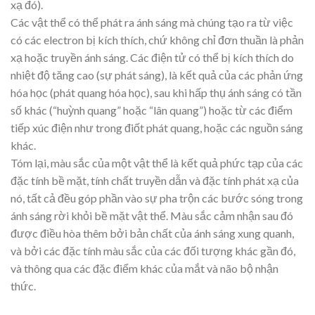
xạ đó).
Các vật thể có thể phát ra ánh sáng mà chúng tạo ra từ việc
có các electron bị kích thích, chứ không chỉ đơn thuần là phản
xạ hoặc truyền ánh sáng. Các điện tử có thể bị kích thích do
nhiệt độ tăng cao (sự phát sáng), là kết quả của các phản ứng
hóa học (phát quang hóa học), sau khi hấp thụ ánh sáng có tần
số khác (“huỳnh quang” hoặc “lân quang”) hoặc từ các điểm
tiếp xúc điện như trong điốt phát quang, hoặc các nguồn sáng
khác.
Tóm lại, màu sắc của một vật thể là kết quả phức tạp của các
đặc tính bề mặt, tính chất truyền dẫn và đặc tính phát xạ của
nó, tất cả đều góp phần vào sự pha trộn các bước sóng trong
ánh sáng rời khỏi bề mặt vật thể. Màu sắc cảm nhận sau đó
được điều hòa thêm bởi bản chất của ánh sáng xung quanh,
và bởi các đặc tính màu sắc của các đối tượng khác gần đó,
và thông qua các đặc điểm khác của mắt và não bộ nhận
thức.