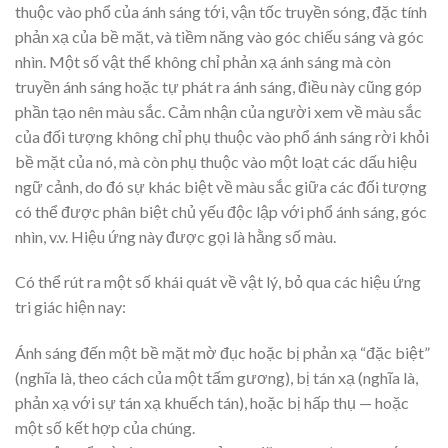
thuộc vào phổ của ánh sáng tới, vận tốc truyền sóng, đặc tính
phản xạ của bề mặt, và tiềm năng vào góc chiếu sáng và góc
nhìn. Một số vật thể không chỉ phản xạ ánh sáng mà còn
truyền ánh sáng hoặc tự phát ra ánh sáng, điều này cũng góp
phần tạo nên màu sắc. Cảm nhận của người xem về màu sắc
của đối tượng không chỉ phụ thuộc vào phổ ánh sáng rời khỏi
bề mặt của nó, mà còn phụ thuộc vào một loạt các dấu hiệu
ngữ cảnh, do đó sự khác biệt về màu sắc giữa các đối tượng
có thể được phân biệt chủ yếu độc lập với phổ ánh sáng, góc
nhìn, v.v. Hiệu ứng này được gọi là hằng số màu.
Có thể rút ra một số khái quát về vật lý, bỏ qua các hiệu ứng
tri giác hiện nay:
Ánh sáng đến một bề mặt mờ đục hoặc bị phản xạ “đặc biệt”
(nghĩa là, theo cách của một tấm gương), bị tán xạ (nghĩa là,
phản xạ với sự tán xạ khuếch tán), hoặc bị hấp thụ — hoặc
một số kết hợp của chúng.