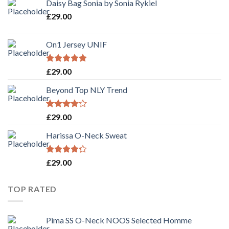
Daisy Bag Sonia by Sonia Rykiel
£
29.00
On1 Jersey UNIF
Rated
5.00
£
29.00
out of 5
Beyond Top NLY Trend
Rated
£
29.00
3.50
out
of 5
Harissa O-Neck Sweat
Rated
£
29.00
4.00
out
of 5
TOP RATED
Pima SS O-Neck NOOS Selected Homme