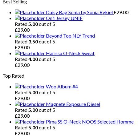
Best Selling
Daisy Bag Sonia by Sonia Rykiel
£
29.00
On1 Jersey UNIF
Rated
5.00
out of 5
£
29.00
Beyond Top NLY Trend
Rated
3.50
out of 5
£
29.00
Harissa O-Neck Sweat
Rated
4.00
out of 5
£
29.00
Top Rated
Woo Album #4
Rated
5.00
out of 5
£
29.00
Magnete Exposure Diesel
Rated
5.00
out of 5
£
29.00
Pima SS O-Neck NOOS Selected Homme
Rated
5.00
out of 5
£
29.00