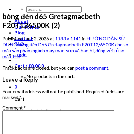
bóng đèn d65 Gretagmacbeth
About
F20T126500K (2)
Our Stores
Blog
Contact
Published
June 2, 2026
at
1183 × 1141
in
HƯỚNG DẪN SỬ
FAQ
DỤNG bóng đèn D65 Gretagmacbeth F20T12/6500K cho so
màu sản phẩm ngành may mặc, sơn và bao bì, dùng với tủ so
Login
màu Tilo
Cart /
£
0.00
0
Trackbacks are closed, but you can
post a comment
.
No products in the cart.
Leave a Reply
0
Your email address will not be published.
Required fields are
marked
*
Cart
Comment
*
No products in the cart.