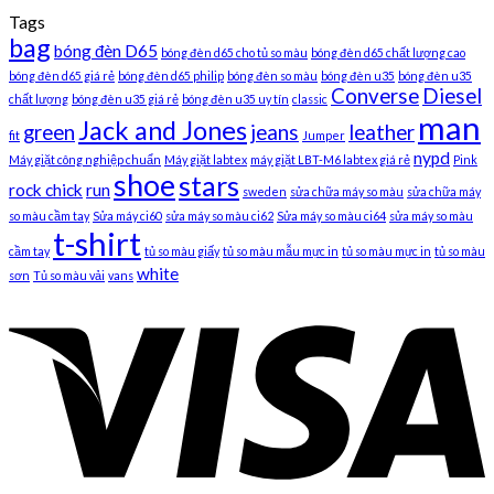
Tags
bag
bóng đèn D65
bóng đèn d65 cho tủ so màu
bóng đèn d65 chất lượng cao
bóng đèn d65 giá rẻ
bóng đèn d65 philip
bóng đèn so màu
bóng đèn u35
bóng đèn u35
Converse
Diesel
chất lượng
bóng đèn u35 giá rẻ
bóng đèn u35 uy tín
classic
man
Jack and Jones
green
jeans
leather
fit
Jumper
nypd
Máy giặt công nghiệp chuẩn
Máy giặt labtex
máy giặt LBT-M6 labtex giá rẻ
Pink
shoe
stars
rock chick
run
sweden
sửa chữa máy so màu
sửa chữa máy
so màu cầm tay
Sửa máy ci60
sửa máy so màu ci62
Sửa máy so màu ci64
sửa máy so màu
t-shirt
cầm tay
tủ so màu giấy
tủ so màu mẫu mực in
tủ so màu mực in
tủ so màu
white
sơn
Tủ so màu vải
vans