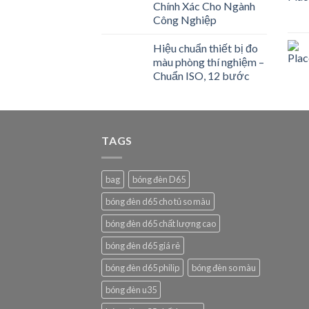
Chính Xác Cho Ngành
Công Nghiệp
Hiệu chuẩn thiết bị đo
màu phòng thí nghiệm –
Chuẩn ISO, 12 bước
TAGS
bag
bóng đèn D65
bóng đèn d65 cho tủ so màu
bóng đèn d65 chất lượng cao
bóng đèn d65 giá rẻ
bóng đèn d65 philip
bóng đèn so màu
bóng đèn u35