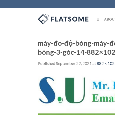
Skip
to
content
ABOU
máy-đo-độ-bóng-máy-đ
bóng-3-góc-14-882×10
Published
September 22, 2021
at
882 × 102