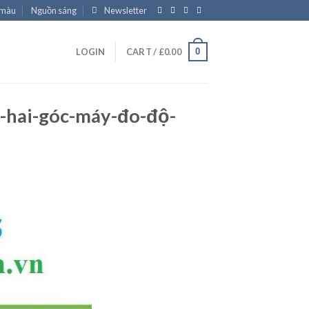
 màu
Nguồn sáng
Newsletter
0
LOGIN
CART /
£
0.00
hai-góc-máy-đo-độ-