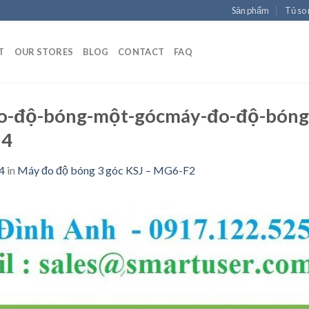
Sản phẩm
Tủ so
T
OUR STORES
BLOG
CONTACT
FAQ
o-độ-bóng-một-gócmáy-đo-độ-bóng-
24
4
in
Máy đo độ bóng 3 góc KSJ – MG6-F2