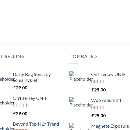
T SELLING
TOP RATED
Daisy Bag Sonia by
On1 Jersey UNIF
Sonia Rykiel
£
29.00
Rated
5.00
£
29.00
out of 5
On1 Jersey UNIF
Woo Album #4
Rated
5.00
£
29.00
Rated
5.00
£
29.00
out of 5
out of 5
Beyond Top NLY Trend
Magnete Exposure