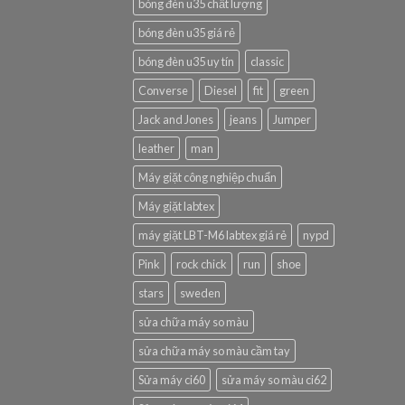
bóng đèn u35 chất lượng
bóng đèn u35 giá rẻ
bóng đèn u35 uy tín
classic
Converse
Diesel
fit
green
Jack and Jones
jeans
Jumper
leather
man
Máy giặt công nghiệp chuẩn
Máy giặt labtex
máy giặt LBT-M6 labtex giá rẻ
nypd
Pink
rock chick
run
shoe
stars
sweden
sửa chữa máy so màu
sửa chữa máy so màu cầm tay
Sửa máy ci60
sửa máy so màu ci62