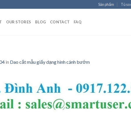
Sản phẩm
Tủ so
T
OUR STORES
BLOG
CONTACT
FAQ
004
in
Dao cắt mẫu giấy dạng hình cánh bướm