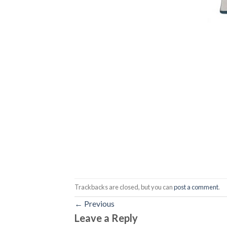
Trackbacks are closed, but you can
post a comment
.
←
Previous
Leave a Reply