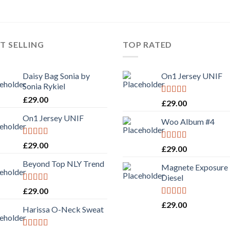
T SELLING
TOP RATED
Daisy Bag Sonia by
On1 Jersey UNIF
Sonia Rykiel
£
29.00
Rated
5.00
£
29.00
out of 5
On1 Jersey UNIF
Woo Album #4
Rated
5.00
£
29.00
Rated
5.00
£
29.00
out of 5
out of 5
Beyond Top NLY Trend
Magnete Exposure
Diesel
Rated
£
29.00
3.50
out
Rated
5.00
£
29.00
of 5
Harissa O-Neck Sweat
out of 5