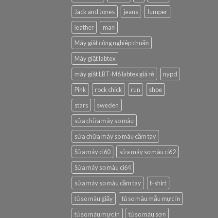
Jack and Jones
jeans
Jumper
leather
man
Máy giặt công nghiệp chuẩn
Máy giặt labtex
máy giặt LBT-M6 labtex giá rẻ
nypd
Pink
rock chick
run
shoe
stars
sweden
sửa chữa máy so màu
sửa chữa máy so màu cầm tay
Sửa máy ci60
sửa máy so màu ci62
Sửa máy so màu ci64
sửa máy so màu cầm tay
t-shirt
tủ so màu giấy
tủ so màu mẫu mực in
tủ so màu mực in
tủ so màu sơn