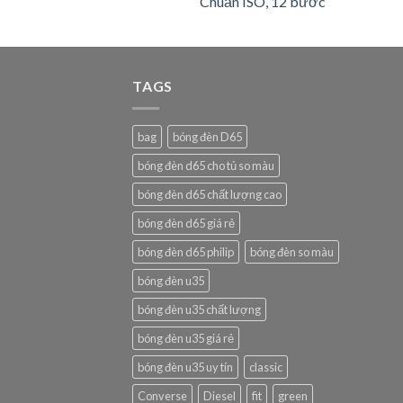
Chuẩn ISO, 12 bước
TAGS
bag
bóng đèn D65
bóng đèn d65 cho tủ so màu
bóng đèn d65 chất lượng cao
bóng đèn d65 giá rẻ
bóng đèn d65 philip
bóng đèn so màu
bóng đèn u35
bóng đèn u35 chất lượng
bóng đèn u35 giá rẻ
bóng đèn u35 uy tín
classic
Converse
Diesel
fit
green