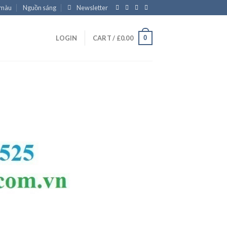
 màu
Nguồn sáng
Newsletter
0
LOGIN
CART /
£
0.00