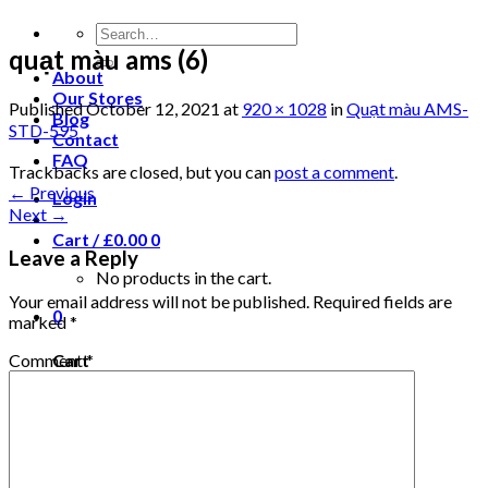
quạt màu ams (6)
About
Our Stores
Published
October 12, 2021
at
920 × 1028
in
Quạt màu AMS-
Blog
STD-595
Contact
FAQ
Trackbacks are closed, but you can
post a comment
.
←
Previous
Login
Next
→
Cart /
£
0.00
0
Leave a Reply
No products in the cart.
Your email address will not be published.
Required fields are
0
marked
*
Comment
*
Cart
No products in the cart.