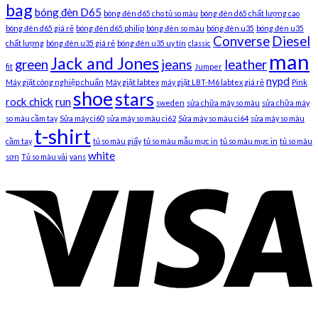
bag
bóng đèn D65
bóng đèn d65 cho tủ so màu
bóng đèn d65 chất lượng cao
bóng đèn d65 giá rẻ
bóng đèn d65 philip
bóng đèn so màu
bóng đèn u35
bóng đèn u35
Converse
Diesel
chất lượng
bóng đèn u35 giá rẻ
bóng đèn u35 uy tín
classic
man
Jack and Jones
green
jeans
leather
fit
Jumper
nypd
Máy giặt công nghiệp chuẩn
Máy giặt labtex
máy giặt LBT-M6 labtex giá rẻ
Pink
shoe
stars
rock chick
run
sweden
sửa chữa máy so màu
sửa chữa máy
so màu cầm tay
Sửa máy ci60
sửa máy so màu ci62
Sửa máy so màu ci64
sửa máy so màu
t-shirt
cầm tay
tủ so màu giấy
tủ so màu mẫu mực in
tủ so màu mực in
tủ so màu
white
sơn
Tủ so màu vải
vans