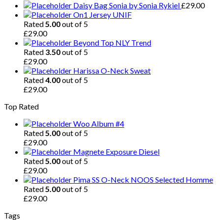
Daisy Bag Sonia by Sonia Rykiel
£
29.00
On1 Jersey UNIF
Rated
5.00
out of 5
£
29.00
Beyond Top NLY Trend
Rated
3.50
out of 5
£
29.00
Harissa O-Neck Sweat
Rated
4.00
out of 5
£
29.00
Top Rated
Woo Album #4
Rated
5.00
out of 5
£
29.00
Magnete Exposure Diesel
Rated
5.00
out of 5
£
29.00
Pima SS O-Neck NOOS Selected Homme
Rated
5.00
out of 5
£
29.00
Tags