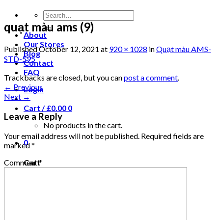
quạt màu ams (9)
About
Our Stores
Published
October 12, 2021
at
920 × 1028
in
Quạt màu AMS-
Blog
STD-595
Contact
FAQ
Trackbacks are closed, but you can
post a comment
.
←
Previous
Login
Next
→
Cart /
£
0.00
0
Leave a Reply
No products in the cart.
Your email address will not be published.
Required fields are
0
marked
*
Comment
*
Cart
No products in the cart.