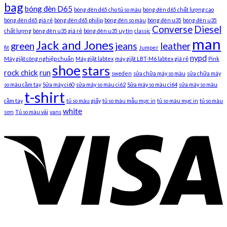
bag
bóng đèn D65
bóng đèn d65 cho tủ so màu
bóng đèn d65 chất lượng cao
bóng đèn d65 giá rẻ
bóng đèn d65 philip
bóng đèn so màu
bóng đèn u35
bóng đèn u35
Converse
Diesel
chất lượng
bóng đèn u35 giá rẻ
bóng đèn u35 uy tín
classic
man
Jack and Jones
green
jeans
leather
fit
Jumper
nypd
Máy giặt công nghiệp chuẩn
Máy giặt labtex
máy giặt LBT-M6 labtex giá rẻ
Pink
shoe
stars
rock chick
run
sweden
sửa chữa máy so màu
sửa chữa máy
so màu cầm tay
Sửa máy ci60
sửa máy so màu ci62
Sửa máy so màu ci64
sửa máy so màu
t-shirt
cầm tay
tủ so màu giấy
tủ so màu mẫu mực in
tủ so màu mực in
tủ so màu
white
sơn
Tủ so màu vải
vans