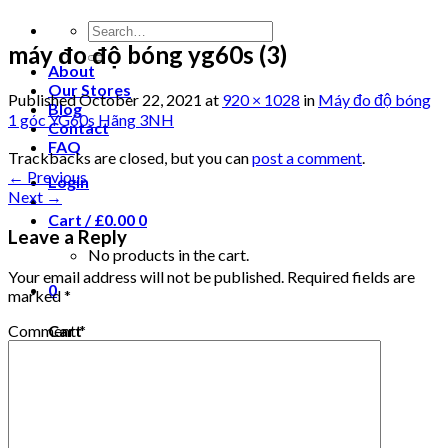
máy đo độ bóng yg60s (3)
About
Our Stores
Published
October 22, 2021
at
920 × 1028
in
Máy đo độ bóng
Blog
1 góc YG60s Hãng 3NH
Contact
FAQ
Trackbacks are closed, but you can
post a comment
.
←
Previous
Login
Next
→
Cart /
£
0.00
0
Leave a Reply
No products in the cart.
Your email address will not be published.
Required fields are
0
marked
*
Comment
*
Cart
No products in the cart.