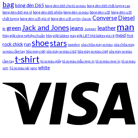
bag
bóng đèn D65
bóng đèn d65 cho tủ so màu
bóng đèn d65 chất lượng cao
bóng đèn d65 giá rẻ
bóng đèn d65 philip
bóng đèn so màu
bóng đèn u35
bóng đèn u35
Converse
Diesel
chất lượng
bóng đèn u35 giá rẻ
bóng đèn u35 uy tín
classic
man
Jack and Jones
green
jeans
leather
fit
Jumper
nypd
Máy giặt công nghiệp chuẩn
Máy giặt labtex
máy giặt LBT-M6 labtex giá rẻ
Pink
shoe
stars
rock chick
run
sweden
sửa chữa máy so màu
sửa chữa máy
so màu cầm tay
Sửa máy ci60
sửa máy so màu ci62
Sửa máy so màu ci64
sửa máy so màu
t-shirt
cầm tay
tủ so màu giấy
tủ so màu mẫu mực in
tủ so màu mực in
tủ so màu
white
sơn
Tủ so màu vải
vans