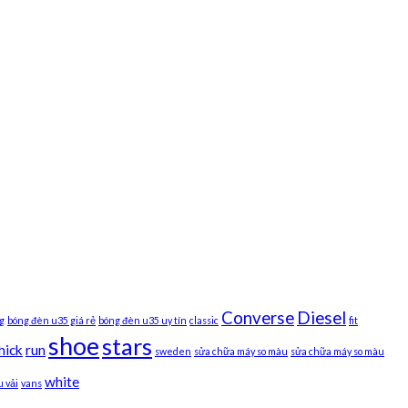
Converse
Diesel
g
bóng đèn u35 giá rẻ
bóng đèn u35 uy tín
classic
fit
shoe
stars
hick
run
sweden
sửa chữa máy so màu
sửa chữa máy so màu
white
 vải
vans