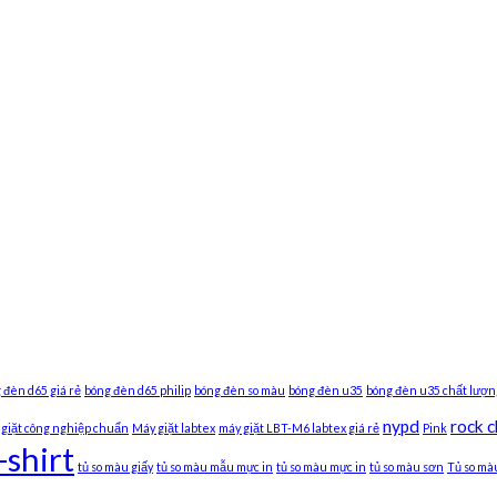
 đèn d65 giá rẻ
bóng đèn d65 philip
bóng đèn so màu
bóng đèn u35
bóng đèn u35 chất lượn
nypd
rock c
giặt công nghiệp chuẩn
Máy giặt labtex
máy giặt LBT-M6 labtex giá rẻ
Pink
-shirt
tủ so màu giấy
tủ so màu mẫu mực in
tủ so màu mực in
tủ so màu sơn
Tủ so màu