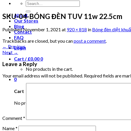
SKU-04-BÓNG ĐÈN TUV 11w 22.5cm
About
Our Stores
Blog
Published
November 1, 2021
at
920 × 818
in
Bóng đèn diệt khu
Contact
FAQ
Trackbacks are closed, but you can
post a comment
.
←
Previous
Login
Next
→
Cart /
£
0.00
0
Leave a Reply
No products in the cart.
Your email address will not be published.
Required fields are ma
0
Cart
No products in the cart.
Comment
*
Name
*