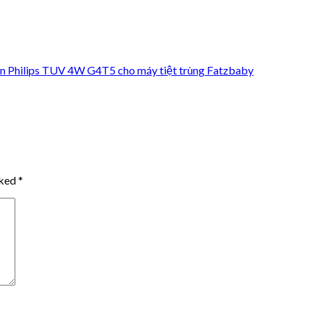
ẩn Philips TUV 4W G4T5 cho máy tiệt trùng Fatzbaby
rked
*