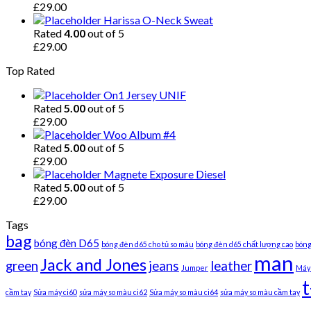
£
29.00
Harissa O-Neck Sweat
Rated
4.00
out of 5
£
29.00
Top Rated
On1 Jersey UNIF
Rated
5.00
out of 5
£
29.00
Woo Album #4
Rated
5.00
out of 5
£
29.00
Magnete Exposure Diesel
Rated
5.00
out of 5
£
29.00
Tags
bag
bóng đèn D65
bóng đèn d65 cho tủ so màu
bóng đèn d65 chất lượng cao
bóng
man
Jack and Jones
green
jeans
leather
Jumper
Máy 
t
cầm tay
Sửa máy ci60
sửa máy so màu ci62
Sửa máy so màu ci64
sửa máy so màu cầm tay