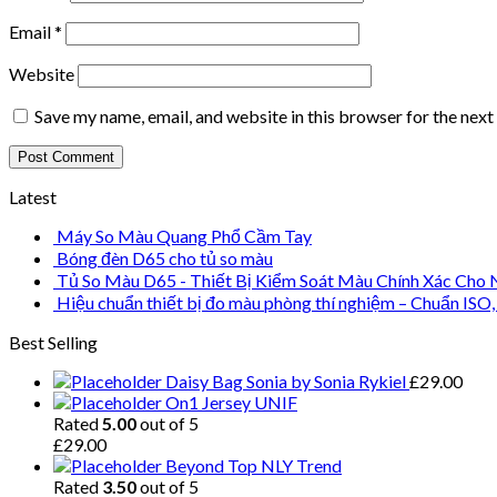
Email
*
Website
Save my name, email, and website in this browser for the nex
Latest
Máy So Màu Quang Phổ Cầm Tay
Bóng đèn D65 cho tủ so màu
Tủ So Màu D65 - Thiết Bị Kiểm Soát Màu Chính Xác Cho
Hiệu chuẩn thiết bị đo màu phòng thí nghiệm – Chuẩn ISO
Best Selling
Daisy Bag Sonia by Sonia Rykiel
£
29.00
On1 Jersey UNIF
Rated
5.00
out of 5
£
29.00
Beyond Top NLY Trend
Rated
3.50
out of 5