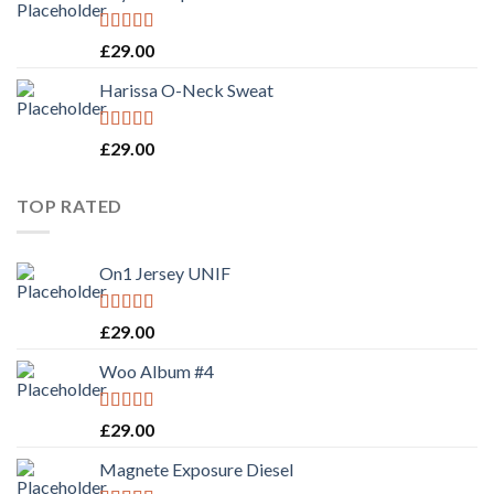
Rated
£
29.00
3.50
out
of 5
Harissa O-Neck Sweat
Rated
4.00
£
29.00
out of 5
TOP RATED
On1 Jersey UNIF
Rated
5.00
£
29.00
out of 5
Woo Album #4
Rated
5.00
£
29.00
out of 5
Magnete Exposure Diesel