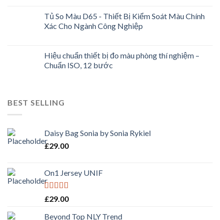
Tủ So Màu D65 - Thiết Bị Kiểm Soát Màu Chính
Xác Cho Ngành Công Nghiệp
Hiệu chuẩn thiết bị đo màu phòng thí nghiệm –
Chuẩn ISO, 12 bước
BEST SELLING
Daisy Bag Sonia by Sonia Rykiel
£
29.00
On1 Jersey UNIF
Rated
5.00
£
29.00
out of 5
Beyond Top NLY Trend