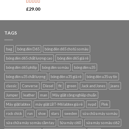
Rated
5.00
£
29.00
out of 5
TAGS
bag
bóng đèn D65
bóng đèn d65 cho tủ so màu
bóng đèn d65 chất lượng cao
bóng đèn d65 giá rẻ
bóng đèn d65 philip
bóng đèn so màu
bóng đèn u35
bóng đèn u35 chất lượng
bóng đèn u35 giá rẻ
bóng đèn u35 uy tín
classic
Converse
Diesel
fit
green
Jack and Jones
jeans
Jumper
leather
man
Máy giặt công nghiệp chuẩn
Máy giặt labtex
máy giặt LBT-M6 labtex giá rẻ
nypd
Pink
rock chick
run
shoe
stars
sweden
sửa chữa máy so màu
sửa chữa máy so màu cầm tay
Sửa máy ci60
sửa máy so màu ci62