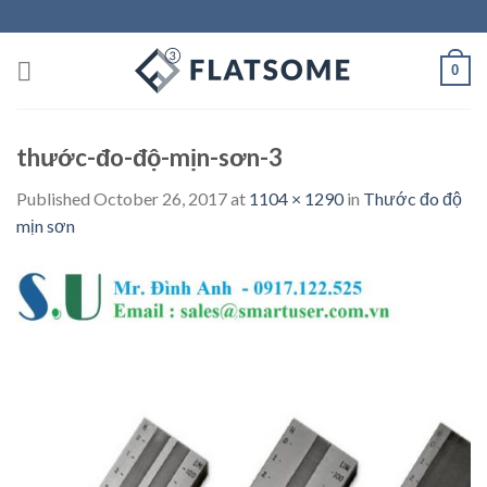
Skip
to
content
0
thước-đo-độ-mịn-sơn-3
Published
October 26, 2017
at
1104 × 1290
in
Thước đo độ
mịn sơn