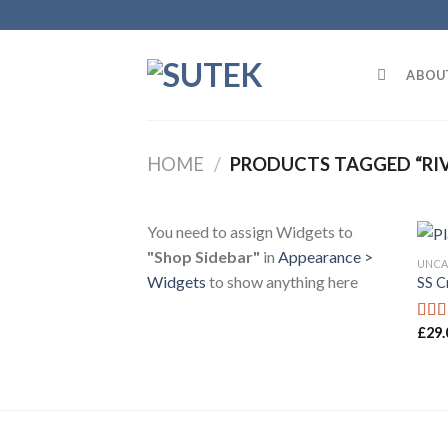
Skip
to
content
ABOU
HOME
/
PRODUCTS TAGGED “RIV
You need to assign Widgets to
"Shop Sidebar"
in
Appearance >
UNCA
Widgets
to show anything here
SS C
£
29.
Rate
3.67
of 5