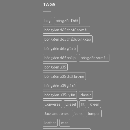
TAGS
bag
bóng đèn D65
bóng đèn d65 cho tủ so màu
bóng đèn d65 chất lượng cao
bóng đèn d65 giá rẻ
bóng đèn d65 philip
bóng đèn so màu
bóng đèn u35
bóng đèn u35 chất lượng
bóng đèn u35 giá rẻ
bóng đèn u35 uy tín
classic
Converse
Diesel
fit
green
Jack and Jones
jeans
Jumper
leather
man