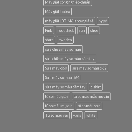
Máy giặt công nghiệp chuẩn
Máy giặt labtex
máy giặt LBT-M6 labtex giá rẻ
nypd
Pink
rock chick
run
shoe
stars
sweden
sửa chữa máy so màu
sửa chữa máy so màu cầm tay
Sửa máy ci60
sửa máy so màu ci62
Sửa máy so màu ci64
sửa máy so màu cầm tay
t-shirt
tủ so màu giấy
tủ so màu mẫu mực in
tủ so màu mực in
tủ so màu sơn
Tủ so màu vải
vans
white