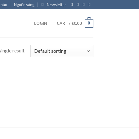
 màu
Nguồn sáng
Newsletter
0
LOGIN
CART /
£
0.00
ingle result