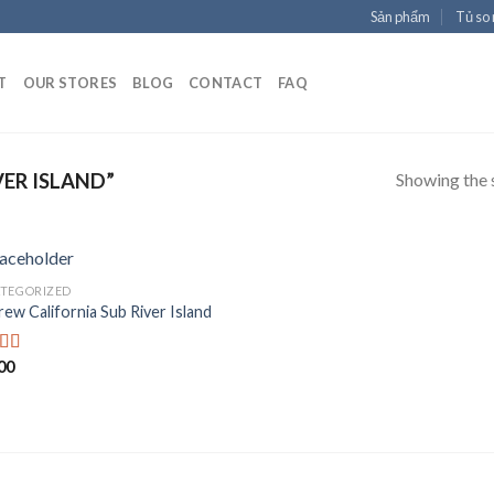
Sản phẩm
Tủ so
T
OUR STORES
BLOG
CONTACT
FAQ
Showing the s
ER ISLAND”
TEGORIZED
rew California Sub River Island
Add to
Wishlist
00
d
out