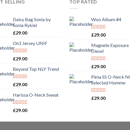
T SELLING
TOP RATED
Daisy Bag Sonia by
Woo Album #4
Sonia Rykiel
£
29.00
Rated
5.00
£
29.00
out of 5
On1 Jersey UNIF
Magnete Exposure
Diesel
Rated
5.00
£
29.00
out of 5
Rated
5.00
£
29.00
Beyond Top NLY Trend
out of 5
Pima SS O-Neck 
Selected Homme
Rated
£
29.00
3.50
out
of 5
Harissa O-Neck Sweat
Rated
5.00
£
29.00
out of 5
Rated
4.00
£
29.00
out of 5