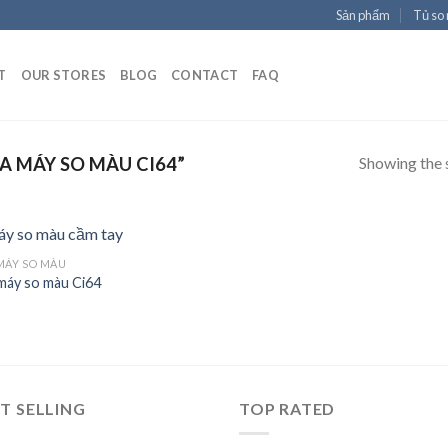
Sản phẩm
Tủ so
T
OUR STORES
BLOG
CONTACT
FAQ
Showing the s
 MÁY SO MÀU CI64”
MÁY SO MÀU
máy so màu Ci64
Add to
Wishlist
T SELLING
TOP RATED