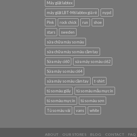
Máy giặt labtex
máy giặt LBT-M6 labtex giá rẻ
nypd
Pink
rock chick
run
shoe
stars
sweden
sửa chữa máy so màu
sửa chữa máy so màu cầm tay
Sửa máy ci60
sửa máy so màu ci62
Sửa máy so màu ci64
sửa máy so màu cầm tay
t-shirt
tủ so màu giấy
tủ so màu mẫu mực in
tủ so màu mực in
tủ so màu sơn
Tủ so màu vải
vans
white
ABOUT
OUR STORES
BLOG
CONTACT
FAQ