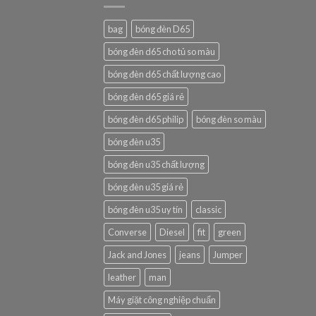
bag
bóng đèn D65
bóng đèn d65 cho tủ so màu
bóng đèn d65 chất lượng cao
bóng đèn d65 giá rẻ
bóng đèn d65 philip
bóng đèn so màu
bóng đèn u35
bóng đèn u35 chất lượng
bóng đèn u35 giá rẻ
bóng đèn u35 uy tín
classic
Converse
Diesel
fit
green
Jack and Jones
jeans
Jumper
leather
man
Máy giặt công nghiệp chuẩn