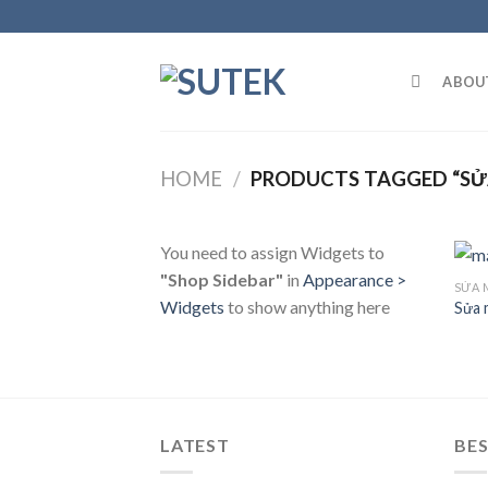
Skip
to
content
ABOU
HOME
/
PRODUCTS TAGGED “SỬA
You need to assign Widgets to
"Shop Sidebar"
in
Appearance >
SỬA 
Widgets
to show anything here
Sửa 
LATEST
BES