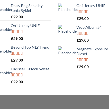
Daisy Bag Sonia by
On1 Jersey UNIF
Sonia Rykiel
£
29.00
Rated
5.00
£
29.00
out of 5
On1 Jersey UNIF
Woo Album #4
Rated
5.00
£
29.00
Rated
5.00
£
29.00
out of 5
out of 5
Beyond Top NLY Trend
Magnete Exposure
Diesel
Rated
£
29.00
3.50
out
Rated
5.00
£
29.00
of 5
Harissa O-Neck Sweat
out of 5
Rated
4.00
£
29.00
out of 5