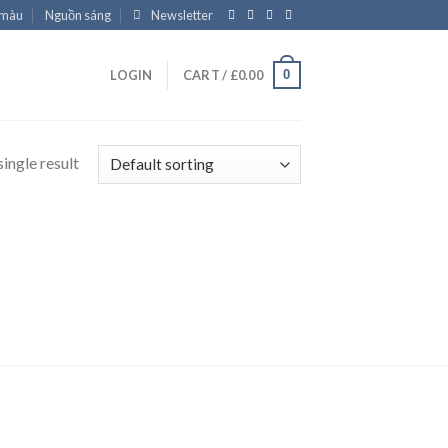
 màu
Nguồn sáng
Newsletter
0
LOGIN
CART /
£
0.00
ingle result