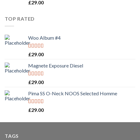
Rated
4.00
£
29.00
out of 5
TOP RATED
Woo Album #4
Rated
5.00
£
29.00
out of 5
Magnete Exposure Diesel
Rated
5.00
£
29.00
out of 5
Pima SS O-Neck NOOS Selected Homme
Rated
5.00
£
29.00
out of 5
TAGS