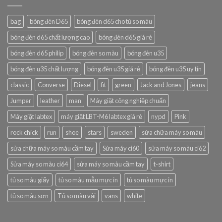
bag
bóng đèn D65
bóng đèn d65 cho tủ so màu
bóng đèn d65 chất lượng cao
bóng đèn d65 giá rẻ
bóng đèn d65 philip
bóng đèn so màu
bóng đèn u35
bóng đèn u35 chất lượng
bóng đèn u35 giá rẻ
bóng đèn u35 uy tín
classic
Converse
Diesel
fit
green
Jack and Jones
jeans
Jumper
leather
man
Máy giặt công nghiệp chuẩn
Máy giặt labtex
máy giặt LBT-M6 labtex giá rẻ
nypd
Pink
rock chick
run
shoe
stars
sweden
sửa chữa máy so màu
sửa chữa máy so màu cầm tay
Sửa máy ci60
sửa máy so màu ci62
Sửa máy so màu ci64
sửa máy so màu cầm tay
t-shirt
tủ so màu giấy
tủ so màu mẫu mực in
tủ so màu mực in
tủ so màu sơn
Tủ so màu vải
vans
white