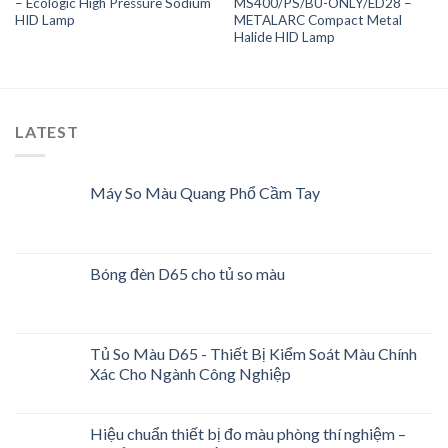
– Ecologic High Pressure Sodium
MS400/PS/BU-ONLY/ED28 –
Wishlist
Wishlist
HID Lamp
METALARC Compact Metal
Halide HID Lamp
LATEST
Máy So Màu Quang Phổ Cầm Tay
Bóng đèn D65 cho tủ so màu
Tủ So Màu D65 - Thiết Bị Kiểm Soát Màu Chính
Xác Cho Ngành Công Nghiệp
Hiệu chuẩn thiết bị đo màu phòng thí nghiệm –