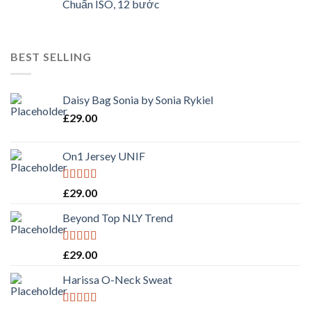
Chuẩn ISO, 12 bước
BEST SELLING
Daisy Bag Sonia by Sonia Rykiel
£
29.00
On1 Jersey UNIF
Rated
5.00
£
29.00
out of 5
Beyond Top NLY Trend
Rated
£
29.00
3.50
out
of 5
Harissa O-Neck Sweat