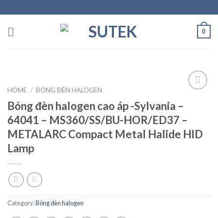
Skip
to
content
0
HOME
/
BÓNG ĐÈN HALOGEN
Bóng đèn halogen cao áp -Sylvania –
Add to
64041 – MS360/SS/BU-HOR/ED37 –
Wishlist
METALARC Compact Metal Halide HID
Lamp
Category:
Bóng đèn halogen