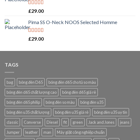
Rated
5.00
£
29.00
out of 5
Pima SS O-Neck NOOS Selected Homme
Rated
5.00
£
29.00
out of 5
TAGS
bag
bóng đèn D65
bóng đèn d65 cho tủ so màu
bóng đèn d65 chất lượng cao
bóng đèn d65 giá rẻ
bóng đèn d65 philip
bóng đèn so màu
bóng đèn u35
bóng đèn u35 chất lượng
bóng đèn u35 giá rẻ
bóng đèn u35 uy tín
classic
Converse
Diesel
fit
green
Jack and Jones
jeans
Jumper
leather
man
Máy giặt công nghiệp chuẩn