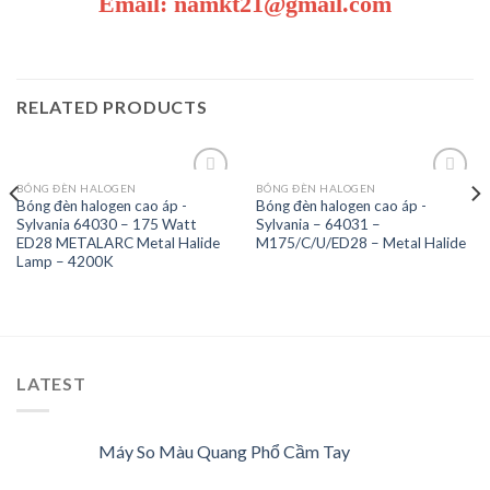
Email: namkt21@gmail.com
RELATED PRODUCTS
BÓNG ĐÈN HALOGEN
BÓNG ĐÈN HALOGEN
Bóng đèn halogen cao áp -
Bóng đèn halogen cao áp -
Sylvania 64030 – 175 Watt
Sylvania – 64031 –
Add to
Add to
ED28 METALARC Metal Halide
M175/C/U/ED28 – Metal Halide
Wishlist
Wishlist
Lamp – 4200K
LATEST
Máy So Màu Quang Phổ Cầm Tay