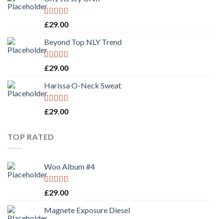
Rated
5.00
£
29.00
out of 5
Beyond Top NLY Trend
Rated
£
29.00
3.50
out
of 5
Harissa O-Neck Sweat
Rated
4.00
£
29.00
out of 5
TOP RATED
Woo Album #4
Rated
5.00
£
29.00
out of 5
Magnete Exposure Diesel