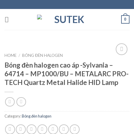
Skip
to
content
0
HOME
/
BÓNG ĐÈN HALOGEN
Bóng đèn halogen cao áp -Sylvania –
Add to
64714 – MP1000/BU – METALARC PRO-
Wishlist
TECH Quartz Metal Halide HID Lamp
Category:
Bóng đèn halogen