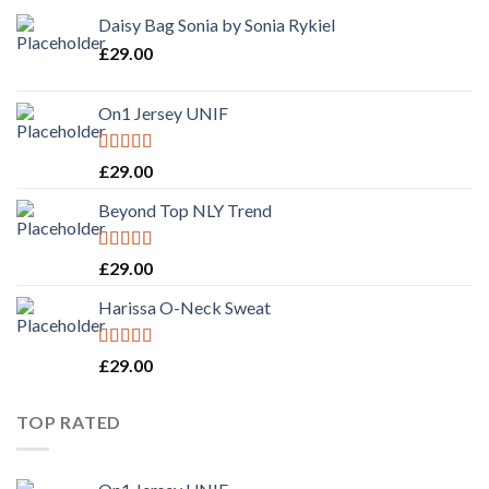
Daisy Bag Sonia by Sonia Rykiel
£
29.00
On1 Jersey UNIF
Rated
5.00
£
29.00
out of 5
Beyond Top NLY Trend
Rated
£
29.00
3.50
out
of 5
Harissa O-Neck Sweat
Rated
4.00
£
29.00
out of 5
TOP RATED