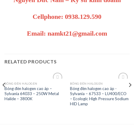
Cellphone: 0938.129.590
Email: namkt21@gmail.com
RELATED PRODUCTS
BÓNG ĐÈN HALOGEN
BÓNG ĐÈN HALOGEN
Bóng đèn halogen cao áp –
Bóng đèn halogen cao áp -
Sylvania 64033 – 250W Metal
Sylvania – 67533 – LU400/ECO
Add to
Add to
Halide – 3800K
– Ecologic High Pressure Sodium
Wishlist
Wishlist
HID Lamp