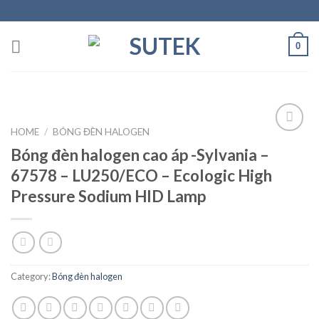
Skip
to
content
0
HOME
/
BÓNG ĐÈN HALOGEN
Bóng đèn halogen cao áp -Sylvania –
Add to
67578 – LU250/ECO – Ecologic High
Wishlist
Pressure Sodium HID Lamp
Category:
Bóng đèn halogen