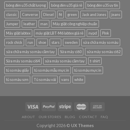
bóng đèn u35 chất lượng
bóng đèn u35 giá rẻ
bóng đèn u35 uy tín
classic
Converse
Diesel
fit
green
Jack and Jones
jeans
Jumper
leather
man
Máy giặt công nghiệp chuẩn
Máy giặt labtex
máy giặt LBT-M6 labtex giá rẻ
nypd
Pink
rock chick
run
shoe
stars
sweden
sửa chữa máy so màu
sửa chữa máy so màu cầm tay
Sửa máy ci60
sửa máy so màu ci62
Sửa máy so màu ci64
sửa máy so màu cầm tay
t-shirt
tủ so màu giấy
tủ so màu mẫu mực in
tủ so màu mực in
tủ so màu sơn
Tủ so màu vải
vans
white
ABOUT
OUR STORES
BLOG
CONTACT
FAQ
Copyright 2026 ©
UX Themes