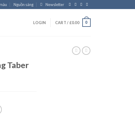
 màu
Nguồn sáng
Newsletter
0
LOGIN
CART /
£
0.00
ng Taber