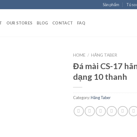
Sản phẩm
Tủ so
T
OUR STORES
BLOG
CONTACT
FAQ
HOME
/
HÃNG TABER
Đá mài CS-17 hã
dạng 10 thanh
Add to
Wishlist
Category:
Hãng Taber