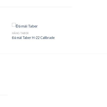
HÃNG TABER
Đá mài Taber H-22 Calibrade
to
Add to
ist
Wishlist