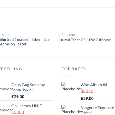
 TABER
HÃNG TABER
iểm tra độ mài mòn Taber Taber
Đá mài Taber CS-10W Calibrase
Abrasion Tester
Add to
Add 
Wishlist
Wishl
T SELLING
TOP RATED
Daisy Bag Sonia by
Woo Album #4
Sonia Rykiel
£
29.00
Rated
5.00
£
29.00
out of 5
On1 Jersey UNIF
Magnete Exposure
Diesel