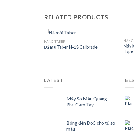
RELATED PRODUCTS
HÃNG
HÃNG TABER
Máy k
0P Calibrase
Đá mài Taber H-18 Calibrade
Type 
Add to
Add to
Wishlist
Wishlist
LATEST
BES
Máy So Màu Quang
Phổ Cầm Tay
Bóng đèn D65 cho tủ so
màu