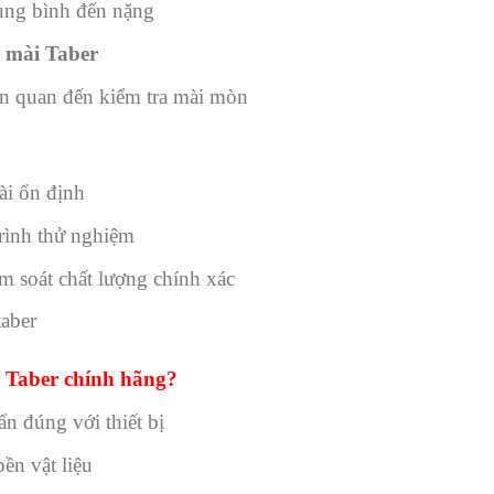
ng bình đến nặng
 mài Taber
n quan đến kiểm tra mài mòn
ài ổn định
trình thử nghiệm
iểm soát chất lượng chính xác
taber
 Taber chính hãng?
n đúng với thiết bị
ền vật liệu