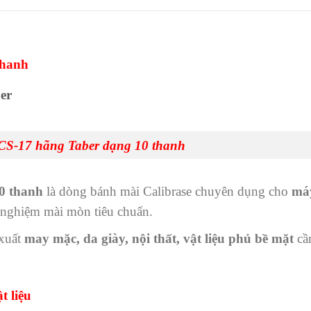
thanh
er
CS-17 hãng Taber dạng 10 thanh
0 thanh
là dòng bánh mài Calibrase chuyên dụng cho
má
 nghiệm mài mòn tiêu chuẩn.
 xuất
may mặc, da giày, nội thất, vật liệu phủ bề mặt
cần
t liệu