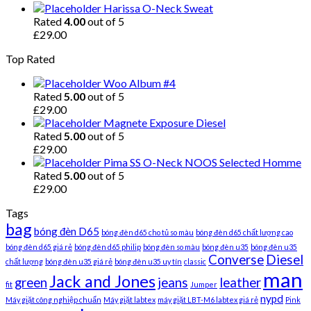
Harissa O-Neck Sweat
Rated
4.00
out of 5
£
29.00
Top Rated
Woo Album #4
Rated
5.00
out of 5
£
29.00
Magnete Exposure Diesel
Rated
5.00
out of 5
£
29.00
Pima SS O-Neck NOOS Selected Homme
Rated
5.00
out of 5
£
29.00
Tags
bag
bóng đèn D65
bóng đèn d65 cho tủ so màu
bóng đèn d65 chất lượng cao
bóng đèn d65 giá rẻ
bóng đèn d65 philip
bóng đèn so màu
bóng đèn u35
bóng đèn u35
Converse
Diesel
chất lượng
bóng đèn u35 giá rẻ
bóng đèn u35 uy tín
classic
man
Jack and Jones
green
jeans
leather
fit
Jumper
nypd
Máy giặt công nghiệp chuẩn
Máy giặt labtex
máy giặt LBT-M6 labtex giá rẻ
Pink