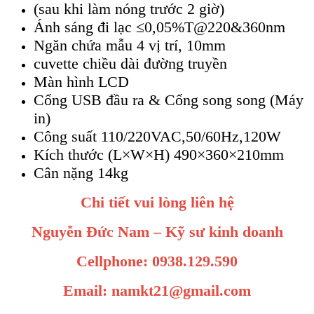
(sau khi làm nóng trước 2 giờ)
Ánh sáng đi lạc ≤0,05%T@220&360nm
Ngăn chứa mẫu 4 vị trí, 10mm
cuvette chiều dài đường truyền
Màn hình LCD
Cổng USB đầu ra & Cổng song song (Máy
in)
Công suất 110/220VAC,50/60Hz,120W
Kích thước (L×W×H) 490×360×210mm
Cân nặng 14kg
Chi tiết vui lòng liên hệ
Nguyễn Đức Nam – Kỹ sư kinh doanh
Cellphone: 0938.129.590
Email: namkt21@gmail.com