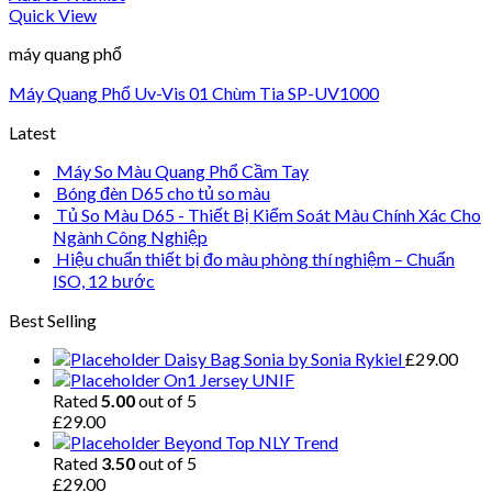
Quick View
máy quang phổ
Máy Quang Phổ Uv-Vis 01 Chùm Tia SP-UV1000
Latest
Máy So Màu Quang Phổ Cầm Tay
Bóng đèn D65 cho tủ so màu
Tủ So Màu D65 - Thiết Bị Kiểm Soát Màu Chính Xác Cho
Ngành Công Nghiệp
Hiệu chuẩn thiết bị đo màu phòng thí nghiệm – Chuẩn
ISO, 12 bước
Best Selling
Daisy Bag Sonia by Sonia Rykiel
£
29.00
On1 Jersey UNIF
Rated
5.00
out of 5
£
29.00
Beyond Top NLY Trend
Rated
3.50
out of 5
£
29.00