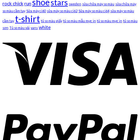
shoe
stars
rock chick
run
sweden
sửa chữa máy so màu
sửa chữa máy
so màu cầm tay
Sửa máy ci60
sửa máy so màu ci62
Sửa máy so màu ci64
sửa máy so màu
t-shirt
cầm tay
tủ so màu giấy
tủ so màu mẫu mực in
tủ so màu mực in
tủ so màu
white
sơn
Tủ so màu vải
vans