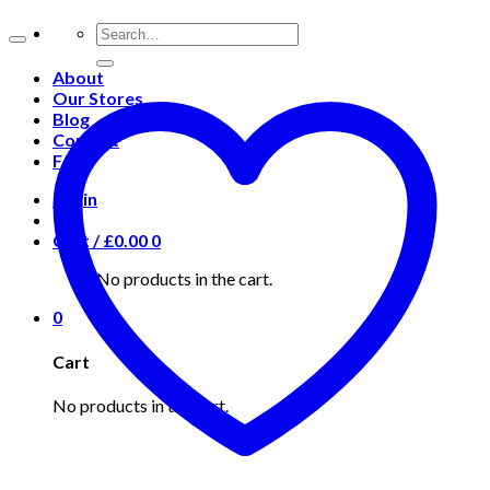
About
Our Stores
Blog
Contact
FAQ
Login
Cart /
£
0.00
0
No products in the cart.
0
Cart
No products in the cart.