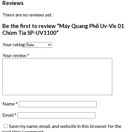
Reviews
There are no reviews yet.
Be the first to review “Máy Quang Phổ Uv-Vis 01
Chùm Tia SP-UV1100”
Your rating
Your review
*
Name
*
Email
*
Save my name, email, and website in this browser for the
next time I comment.