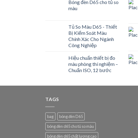
Bóng đèn D65 cho tủ so
màu
Tủ So Màu D65 - Thiết
Bị Kiểm Soát Màu
Chính Xác Cho Ngành
Công Nghiệp
Hiệu chuẩn thiết bị đo
màu phòng thí nghiệm –
Chuẩn ISO, 12 bước
TAGS
bag
bóng đèn D65
bóng đèn d65 cho tủ so màu
bóng đèn d65 chất lượng cao