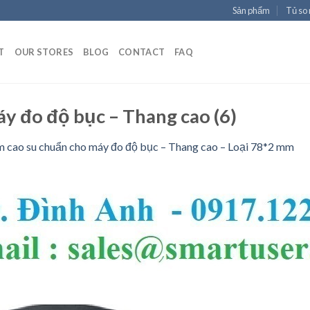
Sản phẩm
Tủ so
T
OUR STORES
BLOG
CONTACT
FAQ
y đo độ bục – Thang cao (6)
 cao su chuẩn cho máy đo độ bục – Thang cao – Loại 78*2 mm