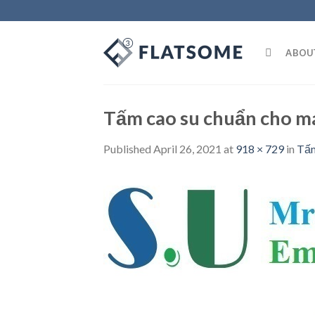
Skip
to
content
ABOU
Tấm cao su chuẩn cho má
Published
April 26, 2021
at
918 × 729
in
Tấm