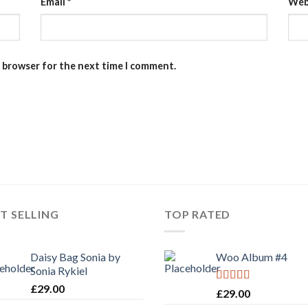
Email
*
Web
s browser for the next time I comment.
T SELLING
TOP RATED
Daisy Bag Sonia by
Woo Album #4
Sonia Rykiel
£
29.00
Rated
5.00
£
29.00
out of 5