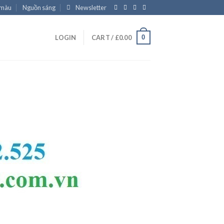
 màu
Nguồn sáng
Newsletter
0
LOGIN
CART /
£
0.00