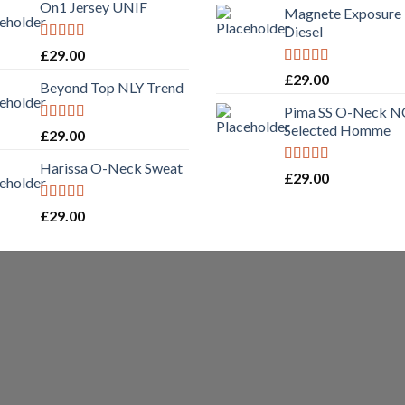
On1 Jersey UNIF
Magnete Exposure
Diesel
Rated
5.00
£
29.00
out of 5
Rated
5.00
£
29.00
Beyond Top NLY Trend
out of 5
Pima SS O-Neck 
Selected Homme
Rated
£
29.00
3.50
out
of 5
Harissa O-Neck Sweat
Rated
5.00
£
29.00
out of 5
Rated
4.00
£
29.00
out of 5