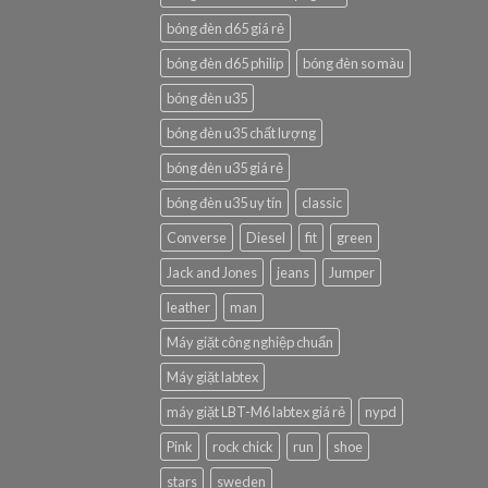
bóng đèn d65 giá rẻ
bóng đèn d65 philip
bóng đèn so màu
bóng đèn u35
bóng đèn u35 chất lượng
bóng đèn u35 giá rẻ
bóng đèn u35 uy tín
classic
Converse
Diesel
fit
green
Jack and Jones
jeans
Jumper
leather
man
Máy giặt công nghiệp chuẩn
Máy giặt labtex
máy giặt LBT-M6 labtex giá rẻ
nypd
Pink
rock chick
run
shoe
stars
sweden