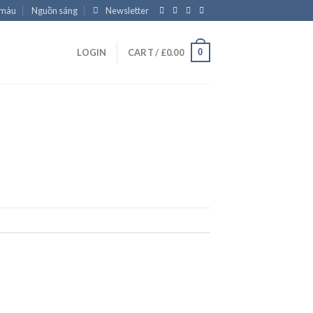
 màu
Nguồn sáng
Newsletter
0
LOGIN
CART /
£
0.00