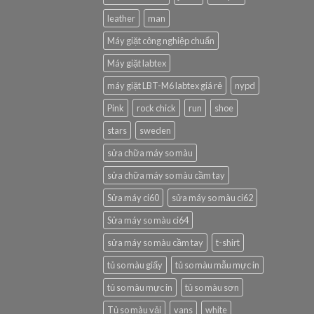
leather
man
Máy giặt công nghiệp chuẩn
Máy giặt labtex
máy giặt LBT-M6 labtex giá rẻ
nypd
Pink
rock chick
run
shoe
stars
sweden
sửa chữa máy so màu
sửa chữa máy so màu cầm tay
Sửa máy ci60
sửa máy so màu ci62
Sửa máy so màu ci64
sửa máy so màu cầm tay
t-shirt
tủ so màu giấy
tủ so màu mẫu mực in
tủ so màu mực in
tủ so màu sơn
Tủ so màu vải
vans
white