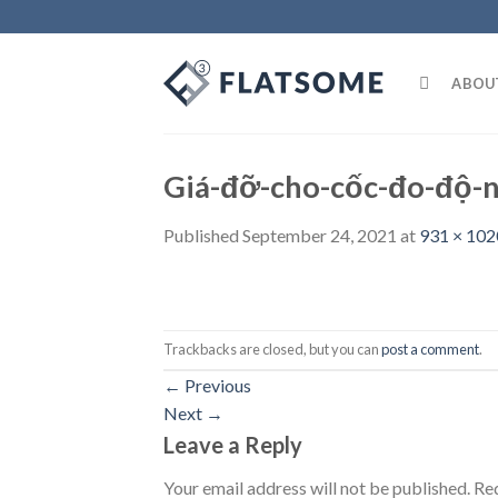
Skip
to
content
ABOU
Giá-đỡ-cho-cốc-đo-độ-
Published
September 24, 2021
at
931 × 102
Trackbacks are closed, but you can
post a comment
.
←
Previous
Next
→
Leave a Reply
Your email address will not be published.
Req