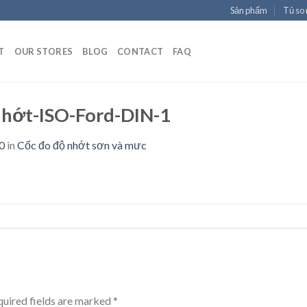
Sản phẩm
Tủ so
T
OUR STORES
BLOG
CONTACT
FAQ
nhớt-ISO-Ford-DIN-1
0
in
Cốc đo độ nhớt sơn và mưc
uired fields are marked
*