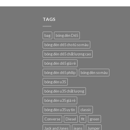
TAGS
bag
bóng đèn D65
bóng đèn d65 cho tủ so màu
bóng đèn d65 chất lượng cao
bóng đèn d65 giá rẻ
bóng đèn d65 philip
bóng đèn so màu
bóng đèn u35
bóng đèn u35 chất lượng
bóng đèn u35 giá rẻ
bóng đèn u35 uy tín
classic
Converse
Diesel
fit
green
Jack and Jones
jeans
Jumper