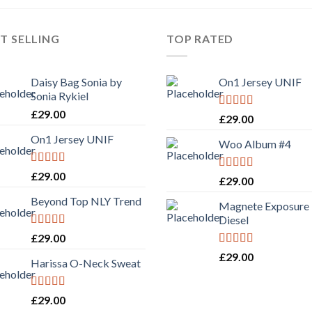
T SELLING
TOP RATED
Daisy Bag Sonia by
On1 Jersey UNIF
Sonia Rykiel
£
29.00
Rated
5.00
£
29.00
out of 5
On1 Jersey UNIF
Woo Album #4
Rated
5.00
£
29.00
Rated
5.00
£
29.00
out of 5
out of 5
Beyond Top NLY Trend
Magnete Exposure
Diesel
Rated
£
29.00
3.50
out
Rated
5.00
£
29.00
of 5
Harissa O-Neck Sweat
out of 5
Rated
4.00
£
29.00
out of 5