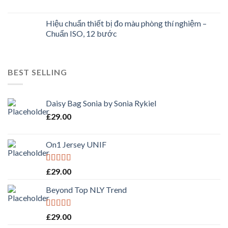
Hiệu chuẩn thiết bị đo màu phòng thí nghiệm –
Chuẩn ISO, 12 bước
BEST SELLING
Daisy Bag Sonia by Sonia Rykiel
£
29.00
On1 Jersey UNIF
Rated
5.00
£
29.00
out of 5
Beyond Top NLY Trend
Rated
£
29.00
3.50
out