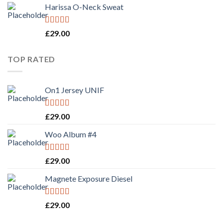
of 5
Harissa O-Neck Sweat
Rated
4.00
£
29.00
out of 5
TOP RATED
On1 Jersey UNIF
Rated
5.00
£
29.00
out of 5
Woo Album #4
Rated
5.00
£
29.00
out of 5
Magnete Exposure Diesel
Rated
5.00
£
29.00
out of 5