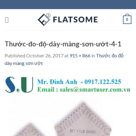
Skip
to
content
0
Thước-đo-độ-dày-màng-sơn-ướt-4-1
Published
October 26, 2017
at
915 × 866
in
Thước đo độ
dày màng sơn ướt