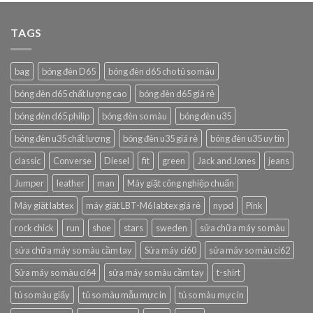
TAGS
bag
bóng đèn D65
bóng đèn d65 cho tủ so màu
bóng đèn d65 chất lượng cao
bóng đèn d65 giá rẻ
bóng đèn d65 philip
bóng đèn so màu
bóng đèn u35
bóng đèn u35 chất lượng
bóng đèn u35 giá rẻ
bóng đèn u35 uy tín
classic
Converse
Diesel
fit
green
Jack and Jones
jeans
Jumper
leather
man
Máy giặt công nghiệp chuẩn
Máy giặt labtex
máy giặt LBT-M6 labtex giá rẻ
nypd
Pink
rock chick
run
shoe
stars
sweden
sửa chữa máy so màu
sửa chữa máy so màu cầm tay
Sửa máy ci60
sửa máy so màu ci62
Sửa máy so màu ci64
sửa máy so màu cầm tay
t-shirt
tủ so màu giấy
tủ so màu mẫu mực in
tủ so màu mực in