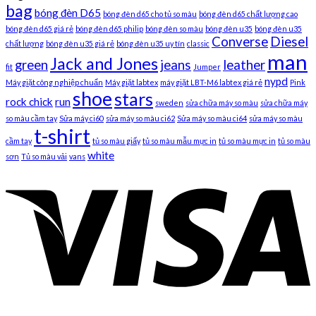
bag
bóng đèn D65
bóng đèn d65 cho tủ so màu
bóng đèn d65 chất lượng cao
bóng đèn d65 giá rẻ
bóng đèn d65 philip
bóng đèn so màu
bóng đèn u35
bóng đèn u35
Converse
Diesel
chất lượng
bóng đèn u35 giá rẻ
bóng đèn u35 uy tín
classic
man
Jack and Jones
green
jeans
leather
fit
Jumper
nypd
Máy giặt công nghiệp chuẩn
Máy giặt labtex
máy giặt LBT-M6 labtex giá rẻ
Pink
shoe
stars
rock chick
run
sweden
sửa chữa máy so màu
sửa chữa máy
so màu cầm tay
Sửa máy ci60
sửa máy so màu ci62
Sửa máy so màu ci64
sửa máy so màu
t-shirt
cầm tay
tủ so màu giấy
tủ so màu mẫu mực in
tủ so màu mực in
tủ so màu
white
sơn
Tủ so màu vải
vans