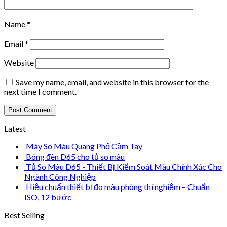
Name
*
Email
*
Website
Save my name, email, and website in this browser for the
next time I comment.
Latest
Máy So Màu Quang Phổ Cầm Tay
Bóng đèn D65 cho tủ so màu
Tủ So Màu D65 - Thiết Bị Kiểm Soát Màu Chính Xác Cho
Ngành Công Nghiệp
Hiệu chuẩn thiết bị đo màu phòng thí nghiệm – Chuẩn
ISO, 12 bước
Best Selling