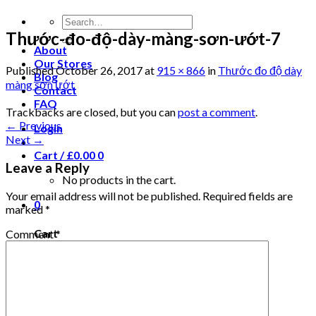
Thước-đo-độ-dày-màng-sơn-ướt-7
About
Our Stores
Published
October 26, 2017
at
915 × 866
in
Thước đo độ dày
Blog
màng sơn ướt
Contact
FAQ
Trackbacks are closed, but you can
post a comment
.
←
Previous
Login
Next
→
Cart /
£
0.00
0
Leave a Reply
No products in the cart.
Your email address will not be published.
Required fields are
0
marked
*
Cart
Comment
*
No products in the cart.