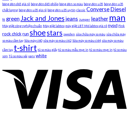
bóng đèn d65 giá rẻ
bóng đèn d65 philip
bóng đèn so màu
bóng đèn u35
bóng đèn u35
Converse
Diesel
chất lượng
bóng đèn u35 giá rẻ
bóng đèn u35 uy tín
classic
man
Jack and Jones
green
jeans
leather
fit
Jumper
nypd
Máy giặt công nghiệp chuẩn
Máy giặt labtex
máy giặt LBT-M6 labtex giá rẻ
Pink
shoe
stars
rock chick
run
sweden
sửa chữa máy so màu
sửa chữa máy
so màu cầm tay
Sửa máy ci60
sửa máy so màu ci62
Sửa máy so màu ci64
sửa máy so màu
t-shirt
cầm tay
tủ so màu giấy
tủ so màu mẫu mực in
tủ so màu mực in
tủ so màu
white
sơn
Tủ so màu vải
vans