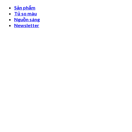
Skip
Sản phẩm
to
Tủ so màu
content
Nguồn sáng
Newsletter