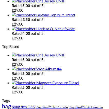
On1 Jersey UNIF
Rated
5.00
out of 5
£
29.00
Beyond Top NLY Trend
Rated
3.50
out of 5
£
29.00
Harissa O-Neck Sweat
Rated
4.00
out of 5
£
29.00
Top Rated
On1 Jersey UNIF
Rated
5.00
out of 5
£
29.00
Woo Album #4
Rated
5.00
out of 5
£
29.00
Magnete Exposure Diesel
Rated
5.00
out of 5
£
29.00
Tags
bag
bóng đèn D65
bóng đèn d65 cho tủ so màu
bóng đèn d65 chất lượng cao