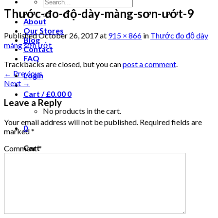
Thước-đo-độ-dày-màng-sơn-ướt-9
About
Our Stores
Published
October 26, 2017
at
915 × 866
in
Thước đo độ dày
Blog
màng sơn ướt
Contact
FAQ
Trackbacks are closed, but you can
post a comment
.
←
Previous
Login
Next
→
Cart /
£
0.00
0
Leave a Reply
No products in the cart.
Your email address will not be published.
Required fields are
0
marked
*
Cart
Comment
*
No products in the cart.