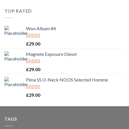
TOP RATED
Woo Album #4
Rated
5.00
£
29.00
out of 5
Magnete Exposure Diesel
Rated
5.00
£
29.00
out of 5
Pima SS O-Neck NOOS Selected Homme
Rated
5.00
£
29.00
out of 5
TAGS