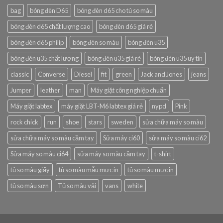
bag
bóng đèn D65
bóng đèn d65 cho tủ so màu
bóng đèn d65 chất lượng cao
bóng đèn d65 giá rẻ
bóng đèn d65 philip
bóng đèn so màu
bóng đèn u35
bóng đèn u35 chất lượng
bóng đèn u35 giá rẻ
bóng đèn u35 uy tín
classic
Converse
Diesel
fit
green
Jack and Jones
jeans
Jumper
leather
man
Máy giặt công nghiệp chuẩn
Máy giặt labtex
máy giặt LBT-M6 labtex giá rẻ
nypd
Pink
rock chick
run
shoe
stars
sweden
sửa chữa máy so màu
sửa chữa máy so màu cầm tay
Sửa máy ci60
sửa máy so màu ci62
Sửa máy so màu ci64
sửa máy so màu cầm tay
t-shirt
tủ so màu giấy
tủ so màu mẫu mực in
tủ so màu mực in
tủ so màu sơn
Tủ so màu vải
vans
white