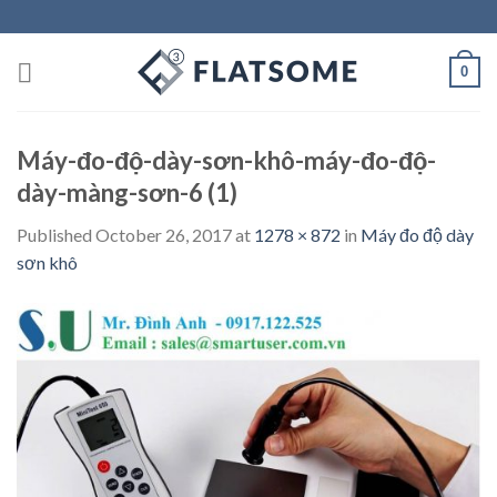
Skip
to
content
0
Máy-đo-độ-dày-sơn-khô-máy-đo-độ-
dày-màng-sơn-6 (1)
Published
October 26, 2017
at
1278 × 872
in
Máy đo độ dày
sơn khô