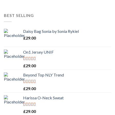
BEST SELLING
Daisy Bag Sonia by Sonia Rykiel
£
29.00
On1 Jersey UNIF
Rated
5.00
£
29.00
out of 5
Beyond Top NLY Trend
Rated
£
29.00
3.50
out
of 5
Harissa O-Neck Sweat
Rated
4.00
£
29.00
out of 5