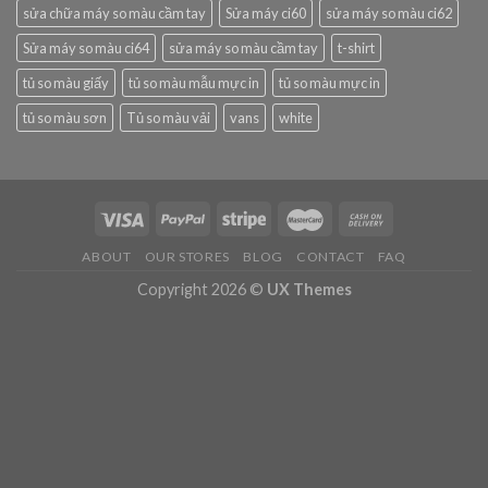
sửa chữa máy so màu cầm tay
Sửa máy ci60
sửa máy so màu ci62
Sửa máy so màu ci64
sửa máy so màu cầm tay
t-shirt
tủ so màu giấy
tủ so màu mẫu mực in
tủ so màu mực in
tủ so màu sơn
Tủ so màu vải
vans
white
ABOUT
OUR STORES
BLOG
CONTACT
FAQ
Copyright 2026 ©
UX Themes