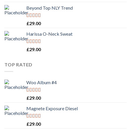
out of 5
Beyond Top NLY Trend
Rated
£
29.00
3.50
out
of 5
Harissa O-Neck Sweat
Rated
4.00
£
29.00
out of 5
TOP RATED
Woo Album #4
Rated
5.00
£
29.00
out of 5
Magnete Exposure Diesel
Rated
5.00
£
29.00
out of 5