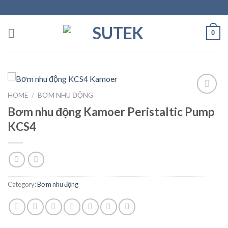
Skip
to
content
0
HOME
/
BƠM NHU ĐỘNG
Bơm nhu động Kamoer Peristaltic Pump
Add to
KCS4
Wishlist
Category:
Bơm nhu động