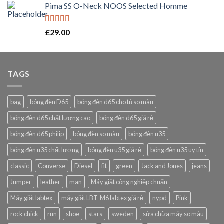
Pima SS O-Neck NOOS Selected Homme
Rated
5.00
£
29.00
out of 5
TAGS
bag
bóng đèn D65
bóng đèn d65 cho tủ so màu
bóng đèn d65 chất lượng cao
bóng đèn d65 giá rẻ
bóng đèn d65 philip
bóng đèn so màu
bóng đèn u35
bóng đèn u35 chất lượng
bóng đèn u35 giá rẻ
bóng đèn u35 uy tín
classic
Converse
Diesel
fit
green
Jack and Jones
jeans
Jumper
leather
man
Máy giặt công nghiệp chuẩn
Máy giặt labtex
máy giặt LBT-M6 labtex giá rẻ
nypd
Pink
rock chick
run
shoe
stars
sweden
sửa chữa máy so màu