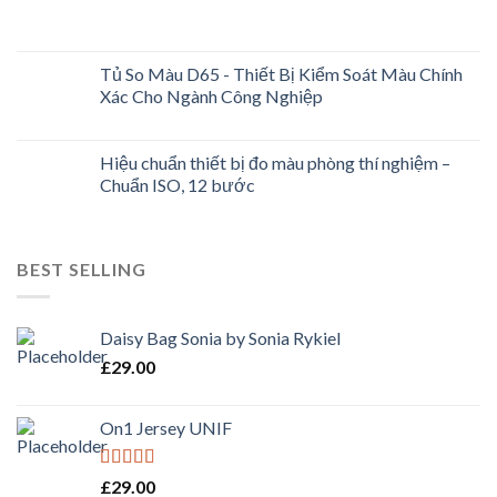
Tủ So Màu D65 - Thiết Bị Kiểm Soát Màu Chính
Xác Cho Ngành Công Nghiệp
Hiệu chuẩn thiết bị đo màu phòng thí nghiệm –
Chuẩn ISO, 12 bước
BEST SELLING
Daisy Bag Sonia by Sonia Rykiel
£
29.00
On1 Jersey UNIF
Rated
5.00
£
29.00