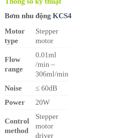
Thông số kỹ thuật
Bơm nhu động
KCS4
Motor
Stepper
type
motor
0.01ml
Flow
/min –
range
306ml/min
Noise
≤ 60dB
Power
20W
Stepper
Control
motor
method
driver