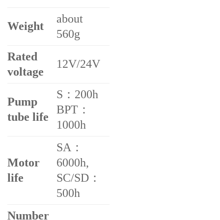
about
Weight
560g
Rated
12V/24V
voltage
S：200h
Pump
BPT：
tube life
1000h
SA：
Motor
6000h,
life
SC/SD：
500h
Number