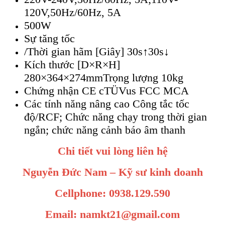
120V,50Hz/60Hz, 5A
500W
Sự tăng tốc
/Thời gian hãm [Giây] 30s↑30s↓
Kích thước [D×R×H]
280×364×274mmTrọng lượng 10kg
Chứng nhận CE cTÜVus FCC MCA
Các tính năng nâng cao Công tắc tốc
độ/RCF; Chức năng chạy trong thời gian
ngắn; chức năng cảnh báo âm thanh
Chi tiết vui lòng liên hệ
Nguyễn Đức Nam – Kỹ sư kinh doanh
Cellphone: 0938.129.590
Email: namkt21@gmail.com