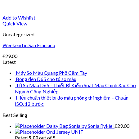
Add to Wishlist
Quick View
Uncategorized
Weekend in San Fransico
£
29.00
Latest
Máy So Màu Quang Phổ Cầm Tay
Bóng đèn D65 cho tủ so màu
Tủ So Màu D65 - Thiết Bị Kiểm Soát Màu Chính Xác Cho
Ngành Công Nghiệp
Hiệu chuẩn thiết bị đo màu phòng thí nghiệm – Chuẩn
ISO, 12 bước
Best Selling
Daisy Bag Sonia by Sonia Rykiel
£
29.00
On1 Jersey UNIF
Rated
5.00
out of 5