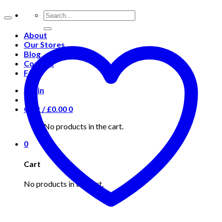
About
Our Stores
Blog
Contact
FAQ
Login
Cart /
£
0.00
0
No products in the cart.
0
Cart
No products in the cart.