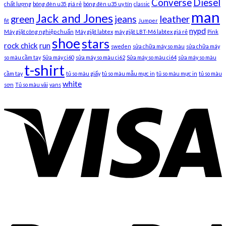
Converse
Diesel
chất lượng
bóng đèn u35 giá rẻ
bóng đèn u35 uy tín
classic
man
Jack and Jones
green
jeans
leather
fit
Jumper
nypd
Máy giặt công nghiệp chuẩn
Máy giặt labtex
máy giặt LBT-M6 labtex giá rẻ
Pink
shoe
stars
rock chick
run
sweden
sửa chữa máy so màu
sửa chữa máy
so màu cầm tay
Sửa máy ci60
sửa máy so màu ci62
Sửa máy so màu ci64
sửa máy so màu
t-shirt
cầm tay
tủ so màu giấy
tủ so màu mẫu mực in
tủ so màu mực in
tủ so màu
white
sơn
Tủ so màu vải
vans