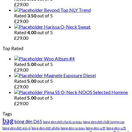
£
29.00
Beyond Top NLY Trend
Rated
3.50
out of 5
£
29.00
Harissa O-Neck Sweat
Rated
4.00
out of 5
£
29.00
Top Rated
Woo Album #4
Rated
5.00
out of 5
£
29.00
Magnete Exposure Diesel
Rated
5.00
out of 5
£
29.00
Pima SS O-Neck NOOS Selected Homme
Rated
5.00
out of 5
£
29.00
Tags
bag
bóng đèn D65
bóng đèn d65 cho tủ so màu
bóng đèn d65 chất lượng cao
bóng đèn d65 giá rẻ
bóng đèn d65 philip
bóng đèn so màu
bóng đèn u35
bóng đèn u35