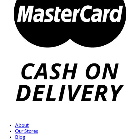
About
Our Stores
Blog