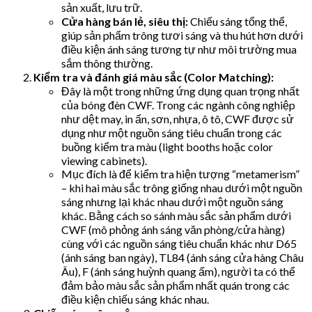
sản xuất, lưu trữ.
Cửa hàng bán lẻ, siêu thị:
Chiếu sáng tổng thể,
giúp sản phẩm trông tươi sáng và thu hút hơn dưới
điều kiện ánh sáng tương tự như môi trường mua
sắm thông thường.
Kiểm tra và đánh giá màu sắc (Color Matching):
Đây là một trong những ứng dụng quan trọng nhất
của bóng đèn CWF. Trong các ngành công nghiệp
như dệt may, in ấn, sơn, nhựa, ô tô, CWF được sử
dụng như một nguồn sáng tiêu chuẩn trong các
buồng kiểm tra màu (light booths hoặc color
viewing cabinets).
Mục đích là để kiểm tra hiện tượng “metamerism”
– khi hai màu sắc trông giống nhau dưới một nguồn
sáng nhưng lại khác nhau dưới một nguồn sáng
khác. Bằng cách so sánh màu sắc sản phẩm dưới
CWF (mô phỏng ánh sáng văn phòng/cửa hàng)
cùng với các nguồn sáng tiêu chuẩn khác như D65
(ánh sáng ban ngày), TL84 (ánh sáng cửa hàng Châu
Âu), F (ánh sáng huỳnh quang ấm), người ta có thể
đảm bảo màu sắc sản phẩm nhất quán trong các
điều kiện chiếu sáng khác nhau.