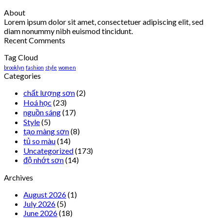
About
Lorem ipsum dolor sit amet, consectetuer adipiscing elit, sed
diam nonummy nibh euismod tincidunt.
Recent Comments
Tag Cloud
brooklyn
fashion
style
women
Categories
chất lượng sơn
(2)
Hoá học
(23)
nguồn sáng
(17)
Style
(5)
tạo màng sơn
(8)
tủ so màu
(14)
Uncategorized
(173)
độ nhớt sơn
(14)
Archives
August 2026
(1)
July 2026
(5)
June 2026
(18)