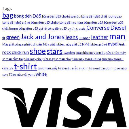
Tags
bag
bóng đèn D65
bóng đèn d65 cho tủ so màu
bóng đèn d65 chất lượng cao
bóng đèn d65 giá rẻ
bóng đèn d65 philip
bóng đèn so màu
bóng đèn u35
bóng đèn u35
Converse
Diesel
chất lượng
bóng đèn u35 giá rẻ
bóng đèn u35 uy tín
classic
man
Jack and Jones
green
jeans
leather
fit
Jumper
nypd
Máy giặt công nghiệp chuẩn
Máy giặt labtex
máy giặt LBT-M6 labtex giá rẻ
Pink
shoe
stars
rock chick
run
sweden
sửa chữa máy so màu
sửa chữa máy
so màu cầm tay
Sửa máy ci60
sửa máy so màu ci62
Sửa máy so màu ci64
sửa máy so màu
t-shirt
cầm tay
tủ so màu giấy
tủ so màu mẫu mực in
tủ so màu mực in
tủ so màu
white
sơn
Tủ so màu vải
vans