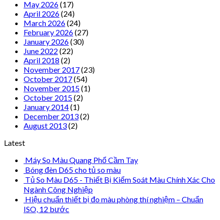
May 2026
(17)
April 2026
(24)
March 2026
(24)
February 2026
(27)
January 2026
(30)
June 2022
(22)
April 2018
(2)
November 2017
(23)
October 2017
(54)
November 2015
(1)
October 2015
(2)
January 2014
(1)
December 2013
(2)
August 2013
(2)
Latest
Máy So Màu Quang Phổ Cầm Tay
Bóng đèn D65 cho tủ so màu
Tủ So Màu D65 - Thiết Bị Kiểm Soát Màu Chính Xác Cho
Ngành Công Nghiệp
Hiệu chuẩn thiết bị đo màu phòng thí nghiệm – Chuẩn
ISO, 12 bước