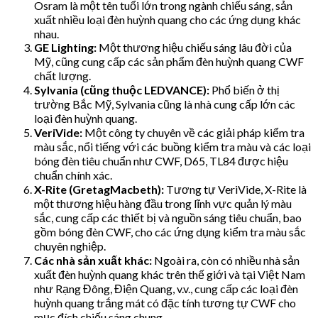
Osram là một tên tuổi lớn trong ngành chiếu sáng, sản
xuất nhiều loại đèn huỳnh quang cho các ứng dụng khác
nhau.
GE Lighting:
Một thương hiệu chiếu sáng lâu đời của
Mỹ, cũng cung cấp các sản phẩm đèn huỳnh quang CWF
chất lượng.
Sylvania (cũng thuộc LEDVANCE):
Phổ biến ở thị
trường Bắc Mỹ, Sylvania cũng là nhà cung cấp lớn các
loại đèn huỳnh quang.
VeriVide:
Một công ty chuyên về các giải pháp kiểm tra
màu sắc, nổi tiếng với các buồng kiểm tra màu và các loại
bóng đèn tiêu chuẩn như CWF, D65, TL84 được hiệu
chuẩn chính xác.
X-Rite (GretagMacbeth):
Tương tự VeriVide, X-Rite là
một thương hiệu hàng đầu trong lĩnh vực quản lý màu
sắc, cung cấp các thiết bị và nguồn sáng tiêu chuẩn, bao
gồm bóng đèn CWF, cho các ứng dụng kiểm tra màu sắc
chuyên nghiệp.
Các nhà sản xuất khác:
Ngoài ra, còn có nhiều nhà sản
xuất đèn huỳnh quang khác trên thế giới và tại Việt Nam
như Rạng Đông, Điện Quang, v.v., cung cấp các loại đèn
huỳnh quang trắng mát có đặc tính tương tự CWF cho
mục đích chiếu sáng chung.