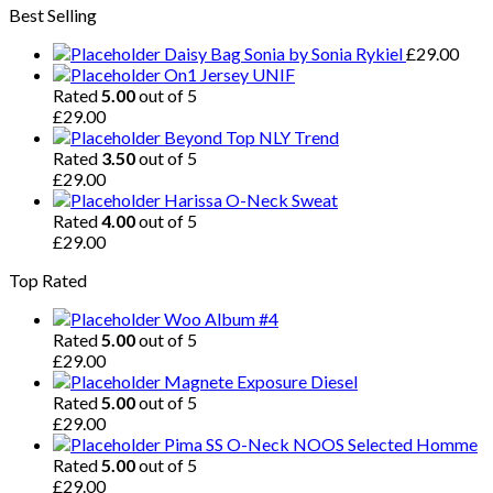
Best Selling
Daisy Bag Sonia by Sonia Rykiel
£
29.00
On1 Jersey UNIF
Rated
5.00
out of 5
£
29.00
Beyond Top NLY Trend
Rated
3.50
out of 5
£
29.00
Harissa O-Neck Sweat
Rated
4.00
out of 5
£
29.00
Top Rated
Woo Album #4
Rated
5.00
out of 5
£
29.00
Magnete Exposure Diesel
Rated
5.00
out of 5
£
29.00
Pima SS O-Neck NOOS Selected Homme
Rated
5.00
out of 5
£
29.00