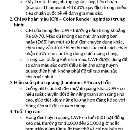
Đây là một trong những nguồn sáng tiêu chuẩn
(Standard Illuminant F2) được quy định trong nhiều
tiêu chuẩn quốc tế về đánh giá màu sắc.
Chỉ số hoàn màu (CRI – Color Rendering Index) trung
bình:
CRI của bóng đèn CWF thường nằm trong khoảng
Ra 60-70. Mặc dù không cao như ánh sáng ban
ngày (D65) hay một số loại đèn chuyên dụng khác,
chỉ số này vẫn đủ để hiển thị màu sắc một cách chấp
nhận được cho các ứng dụng chiếu sáng chung.
Trong các buồng kiểm tra màu, CWF được dùng để
so sánh màu sắc dưới điều kiện ánh sáng huỳnh
quang điển hình, không phải để tái tạo màu sắc
chính xác nhất.
Hiệu suất phát quang (Luminous Efficacy) tốt:
Giống như các loại đèn huỳnh quang khác, CWF có
hiệu suất chuyển đổi điện năng thành ánh sáng khá
cao, giúp tiết kiệm năng lượng hơn đáng kể so với
bóng đèn sợi đốt truyền thống.
Tuổi thọ cao:
Bóng đèn huỳnh quang CWF có tuổi thọ hoạt động
kéo dài, thường từ 10.000 đến 20.000 giờ hoặc
hơn, giúp giảm tần suất thay thế và chi phí bảo trì.