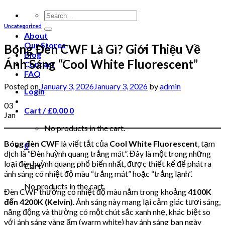
Uncategorized
About
Our Stores
Bóng Đèn CWF Là Gì? Giới Thiệu Về
Blog
Ánh Sáng “Cool White Fluorescent”
Contact
FAQ
Posted on
January 3, 2026
January 3, 2026
by
admin
Login
03
Cart /
£
0.00
0
Jan
No products in the cart.
Bóng đèn CWF
là viết tắt của
Cool White Fluorescent
, tạm
0
dịch là “Đèn huỳnh quang trắng mát”. Đây là một trong những
loại đèn huỳnh quang phổ biến nhất, được thiết kế để phát ra
Cart
ánh sáng có nhiệt độ màu “trắng mát” hoặc “trắng lạnh”.
No products in the cart.
Đèn CWF thường có nhiệt độ màu nằm trong khoảng
4100K
đến 4200K (Kelvin)
. Ánh sáng này mang lại cảm giác tươi sáng,
năng động và thường có một chút sắc xanh nhẹ, khác biệt so
với ánh sáng vàng ấm (warm white) hay ánh sáng ban ngày