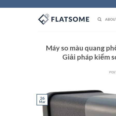
Skip
to
content
ABOU
Máy so màu quang phổ
Giải pháp kiểm s
POS
26
Mar