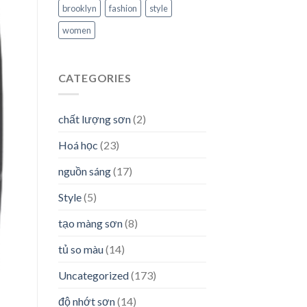
brooklyn
fashion
style
women
CATEGORIES
chất lượng sơn
(2)
Hoá học
(23)
nguồn sáng
(17)
Style
(5)
tạo màng sơn
(8)
tủ so màu
(14)
Uncategorized
(173)
độ nhớt sơn
(14)