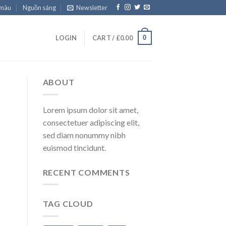
 màu
Nguồn sáng
Newsletter
0
LOGIN
CART /
£
0.00
ABOUT
Lorem ipsum dolor sit amet,
consectetuer adipiscing elit,
sed diam nonummy nibh
euismod tincidunt.
RECENT COMMENTS
TAG CLOUD