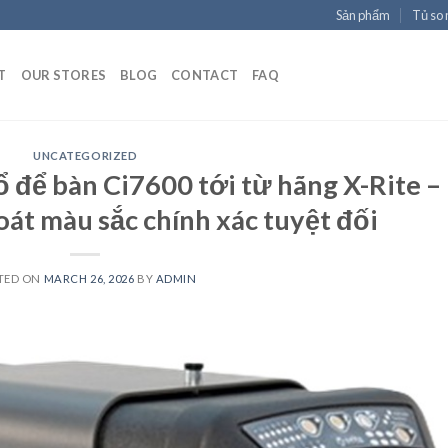
Sản phẩm
Tủ so
T
OUR STORES
BLOG
CONTACT
FAQ
UNCATEGORIZED
 để bàn Ci7600 tới từ hãng X-Rite –
oát màu sắc chính xác tuyệt đối
TED ON
MARCH 26, 2026
BY
ADMIN