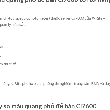
ench-top spectrophotometer) thuộc series Ci7000 của X-Rite –
quản lý màu sắc.
ao
t
ẩm thực tế
 hãng X-Rite phù hợp cho phòng thí nghiệm, trung tâm R&D và dâ
.
áy so màu quang phổ để bàn Ci7600