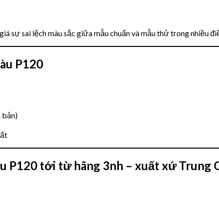
iá sự sai lệch màu sắc giữa mẫu chuẩn và mẫu thử trong nhiều điề
màu P120
 bản)
uất
P120 tới từ hãng 3nh – xuất xứ Trung 