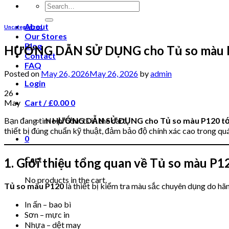
About
Uncategorized
Our Stores
Blog
HƯỚNG DẪN SỬ DỤNG cho Tủ so màu P12
Contact
FAQ
Posted on
May 26, 2026
May 26, 2026
by
admin
Login
26
May
Cart /
£
0.00
0
Bạn đang tìm
HƯỚNG DẪN SỬ DỤNG cho Tủ so màu P120 tới 
No products in the cart.
thiết bị đúng chuẩn kỹ thuật, đảm bảo độ chính xác cao trong quá
0
Cart
1. Giới thiệu tổng quan về Tủ so màu P
No products in the cart.
Tủ so màu P120
là thiết bị kiểm tra màu sắc chuyên dụng do hã
In ấn – bao bì
Sơn – mực in
Nhựa – dệt may