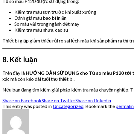
Tủ so màu P120 được sử dụng trong:
Kiểm tra màu sơn trước khi xuất xưởng
Đánh giá màu bao bì in ấn
So màu vải trong ngành dệt may
Kiểm tra màu nhựa, cao su
Thiết bị giúp giảm thiểu rủi ro sai lệch màu khi sản phẩm ra thị t
8. Kết luận
Trên đây là
HƯỚNG DẪN SỬ DỤNG cho Tủ so màu P120 tới từ
xác mà còn kéo dài tuổi thọ thiết bị.
Nếu bạn đang tìm kiếm giải pháp kiểm tra màu chuyên nghiệp, T
Share on Facebook
Share on Twitter
Share on Linkedin
This entry was posted in
Uncategorized
. Bookmark the
permali