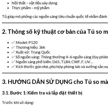
Nội thất – vật liệu xây dựng
Thực phẩm – mỹ phẩm
Tủ giúp mô phỏng các nguồn sáng tiêu chuẩn quốc tế nhằm đánh g
2. Thông số kỹ thuật cơ bản của Tủ so 
✅ Model: P120
✅ Thương hiệu: 3nh
✅ Xuất xứ: Trung Quốc
✅ Số nguồn sáng: Thông thường 4–6 nguồn sáng (tùy phiên
✅ Nguồn sáng phổ biến: D65, TL84, CWF, F, UV…
✅ Kích thước gọn nhẹ, phù hợp phòng lab và xưởng sản x
3. HƯỚNG DẪN SỬ DỤNG cho Tủ so màu 
3.1. Bước 1: Kiểm tra và lắp đặt thiết bị
Trước khi sử dụng: