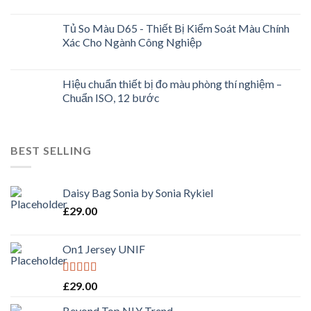
Tủ So Màu D65 - Thiết Bị Kiểm Soát Màu Chính
Xác Cho Ngành Công Nghiệp
Hiệu chuẩn thiết bị đo màu phòng thí nghiệm –
Chuẩn ISO, 12 bước
BEST SELLING
Daisy Bag Sonia by Sonia Rykiel
£
29.00
On1 Jersey UNIF
Rated
5.00
£
29.00
out of 5
Beyond Top NLY Trend