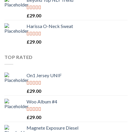
Rated
£
29.00
3.50
out
of 5
Harissa O-Neck Sweat
Rated
4.00
£
29.00
out of 5
TOP RATED
On1 Jersey UNIF
Rated
5.00
£
29.00
out of 5
Woo Album #4
Rated
5.00
£
29.00
out of 5
Magnete Exposure Diesel