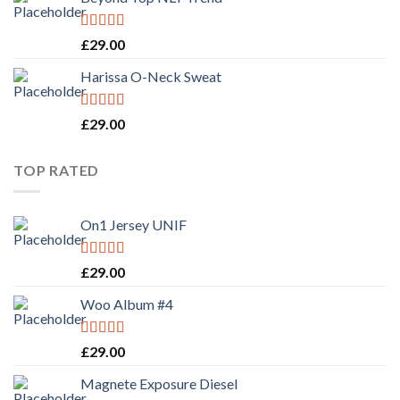
Rated
£
29.00
3.50
out
of 5
Harissa O-Neck Sweat
Rated
4.00
£
29.00
out of 5
TOP RATED
On1 Jersey UNIF
Rated
5.00
£
29.00
out of 5
Woo Album #4
Rated
5.00
£
29.00
out of 5
Magnete Exposure Diesel