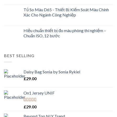
Tủ So Màu D65 - Thiết Bị Kiểm Soát Màu Chính
Xác Cho Ngành Công Nghiệp
Hiệu chuẩn thiết bị đo màu phòng thí nghiệm –
Chuẩn ISO, 12 bước
BEST SELLING
Daisy Bag Sonia by Sonia Rykiel
£
29.00
On1 Jersey UNIF
Rated
5.00
£
29.00
out of 5
Beyond Top NLY Trend