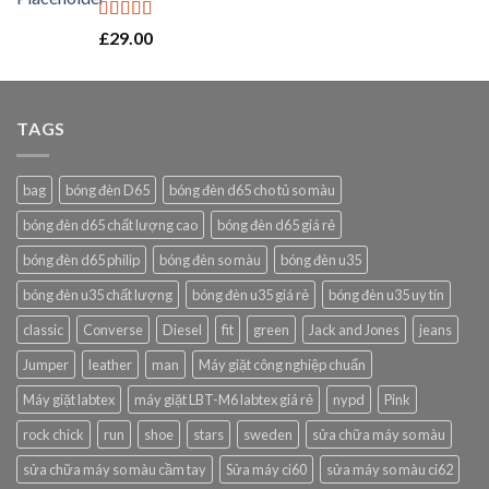
Rated
5.00
£
29.00
out of 5
TAGS
bag
bóng đèn D65
bóng đèn d65 cho tủ so màu
bóng đèn d65 chất lượng cao
bóng đèn d65 giá rẻ
bóng đèn d65 philip
bóng đèn so màu
bóng đèn u35
bóng đèn u35 chất lượng
bóng đèn u35 giá rẻ
bóng đèn u35 uy tín
classic
Converse
Diesel
fit
green
Jack and Jones
jeans
Jumper
leather
man
Máy giặt công nghiệp chuẩn
Máy giặt labtex
máy giặt LBT-M6 labtex giá rẻ
nypd
Pink
rock chick
run
shoe
stars
sweden
sửa chữa máy so màu
sửa chữa máy so màu cầm tay
Sửa máy ci60
sửa máy so màu ci62