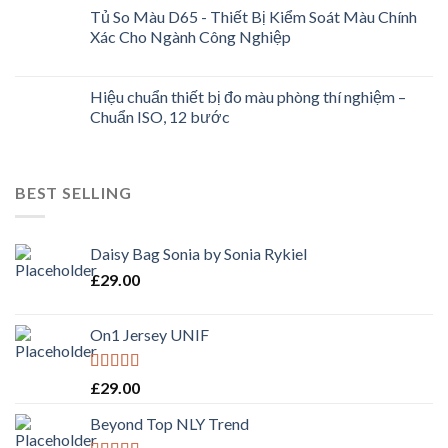
Tủ So Màu D65 - Thiết Bị Kiểm Soát Màu Chính
Xác Cho Ngành Công Nghiệp
Hiệu chuẩn thiết bị đo màu phòng thí nghiệm –
Chuẩn ISO, 12 bước
BEST SELLING
Daisy Bag Sonia by Sonia Rykiel
£
29.00
On1 Jersey UNIF
Rated
5.00
£
29.00
out of 5
Beyond Top NLY Trend