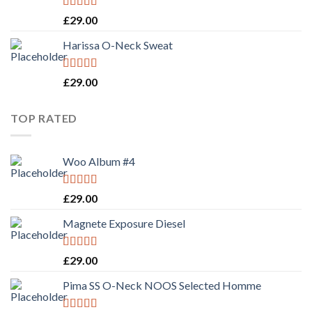
Rated
£
29.00
3.50
out
of 5
Harissa O-Neck Sweat
Rated
4.00
£
29.00
out of 5
TOP RATED
Woo Album #4
Rated
5.00
£
29.00
out of 5
Magnete Exposure Diesel
Rated
5.00
£
29.00
out of 5
Pima SS O-Neck NOOS Selected Homme