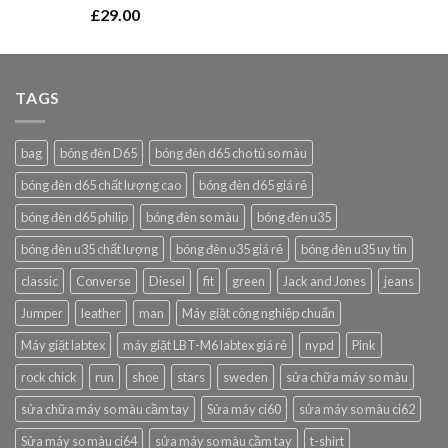
Rated
5.00
£
29.00
out of 5
TAGS
bag
bóng đèn D65
bóng đèn d65 cho tủ so màu
bóng đèn d65 chất lượng cao
bóng đèn d65 giá rẻ
bóng đèn d65 philip
bóng đèn so màu
bóng đèn u35
bóng đèn u35 chất lượng
bóng đèn u35 giá rẻ
bóng đèn u35 uy tín
classic
Converse
Diesel
fit
green
Jack and Jones
jeans
Jumper
leather
man
Máy giặt công nghiệp chuẩn
Máy giặt labtex
máy giặt LBT-M6 labtex giá rẻ
nypd
Pink
rock chick
run
shoe
stars
sweden
sửa chữa máy so màu
sửa chữa máy so màu cầm tay
Sửa máy ci60
sửa máy so màu ci62
Sửa máy so màu ci64
sửa máy so màu cầm tay
t-shirt