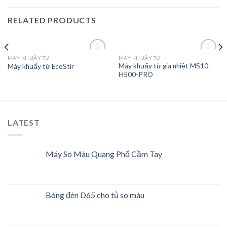
RELATED PRODUCTS
MÁY KHUẤY TỪ
MÁY KHUẤY TỪ
Máy khuấy từ gia nhiệt MS10-
Máy khuấy từ EcoStir
H500-PRO
Add to
Add to
Wishlist
Wishlist
LATEST
Máy So Màu Quang Phổ Cầm Tay
Bóng đèn D65 cho tủ so màu