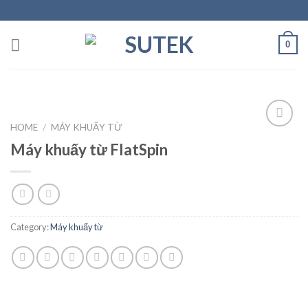
Skip
to
content
0
HOME
/
MÁY KHUẤY TỪ
Máy khuấy từ FlatSpin
Add to
Wishlist
Category:
Máy khuấy từ