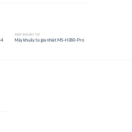
MÁY KHUẤY TỪ
S4
Máy khuấy từ gia nhiệt MS-H380-Pro
to
Add to
ist
Wishlist