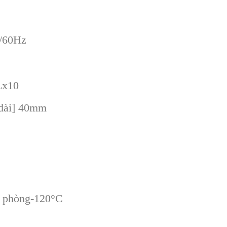
/60Hz
Lx10
 dài] 40mm
ộ phòng-120°C