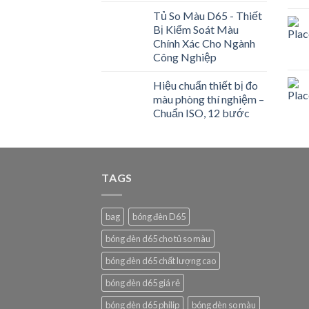
Tủ So Màu D65 - Thiết
Bị Kiểm Soát Màu
Chính Xác Cho Ngành
Công Nghiệp
Hiệu chuẩn thiết bị đo
màu phòng thí nghiệm –
Chuẩn ISO, 12 bước
TAGS
bag
bóng đèn D65
bóng đèn d65 cho tủ so màu
bóng đèn d65 chất lượng cao
bóng đèn d65 giá rẻ
bóng đèn d65 philip
bóng đèn so màu