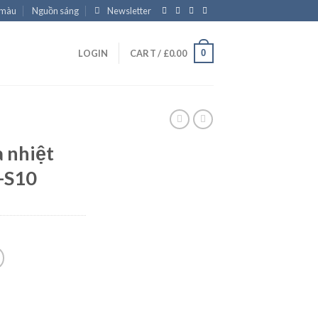
 màu
Nguồn sáng
Newsletter
0
LOGIN
CART /
£
0.00
 nhiệt
H-S10