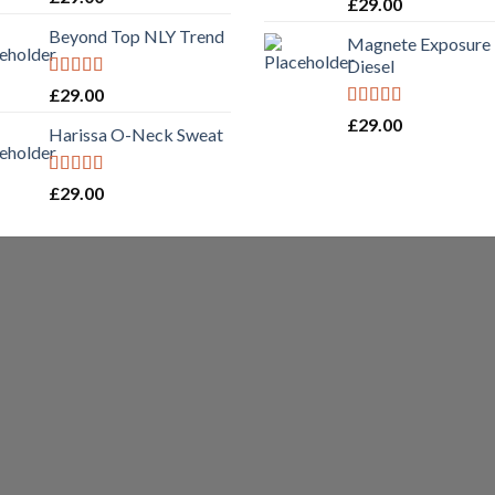
Rated
5.00
£
29.00
out of 5
out of 5
Beyond Top NLY Trend
Magnete Exposure
Diesel
Rated
£
29.00
3.50
out
Rated
5.00
£
29.00
of 5
Harissa O-Neck Sweat
out of 5
Rated
4.00
£
29.00
out of 5