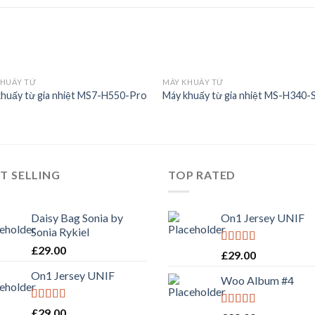
KHUẤY TỪ
MÁY KHUẤY TỪ
huấy từ gia nhiệt MS7-H550-Pro
Máy khuấy từ gia nhiệt MS-H340-
Add to
Add 
Wishlist
Wishl
T SELLING
TOP RATED
Daisy Bag Sonia by
On1 Jersey UNIF
Sonia Rykiel
£
29.00
Rated
5.00
£
29.00
out of 5
On1 Jersey UNIF
Woo Album #4
Rated
5.00
£
29.00