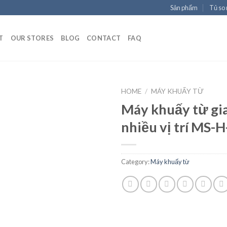
Sản phẩm
Tủ so
T
OUR STORES
BLOG
CONTACT
FAQ
HOME
/
MÁY KHUẤY TỪ
Máy khuấy từ gia
nhiều vị trí MS-
Add to
Wishlist
Category:
Máy khuấy từ