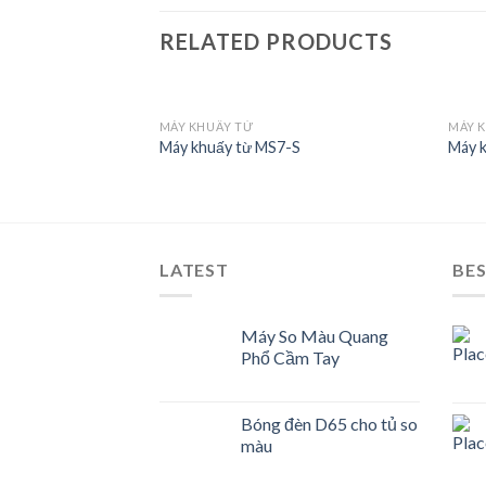
RELATED PRODUCTS
MÁY KHUẤY TỪ
MÁY 
PB
Máy khuấy từ MS7-S
Máy k
Add to
Add to
Wishlist
Wishlist
LATEST
BES
Máy So Màu Quang
Phổ Cầm Tay
Bóng đèn D65 cho tủ so
màu