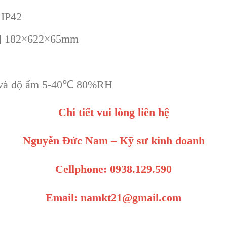
 IP42
o] 182×622×65mm
p và độ ẩm 5-40℃ 80%RH
Chi tiết vui lòng liên hệ
Nguyễn Đức Nam – Kỹ sư kinh doanh
Cellphone: 0938.129.590
Email: namkt21@gmail.com