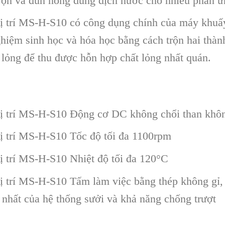
 trộn và đun nóng dung dịch nước cho nhiều phản 
vị trí MS-H-S10 có công dụng chính của máy khuấy
nghiệm sinh học và hóa học bằng cách trộn hai thà
 lỏng để thu được hỗn hợp chất lỏng nhất quán.
vị trí MS-H-S10 Động cơ DC không chổi than khôn
vị trí MS-H-S10 Tốc độ tối đa 1100rpm
ị trí MS-H-S10 Nhiệt độ tối đa 120°C
vị trí MS-H-S10 Tấm làm việc bằng thép không gỉ,
g nhất của hệ thống sưởi và khả năng chống trượt