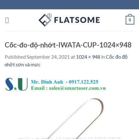
Skip
to
content
0
Cốc-đo-độ-nhớt-IWATA-CUP-1024×948
Published
September 24, 2021
at
1024 × 948
in
Cốc đo độ
nhớt sơn và mưc