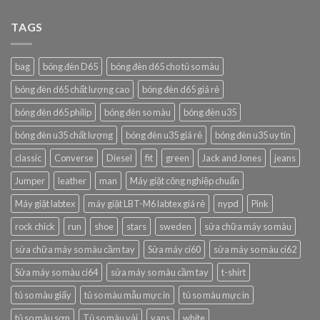
TAGS
bag
bóng đèn D65
bóng đèn d65 cho tủ so màu
bóng đèn d65 chất lượng cao
bóng đèn d65 giá rẻ
bóng đèn d65 philip
bóng đèn so màu
bóng đèn u35
bóng đèn u35 chất lượng
bóng đèn u35 giá rẻ
bóng đèn u35 uy tín
classic
Converse
Diesel
fit
green
Jack and Jones
jeans
Jumper
leather
man
Máy giặt công nghiệp chuẩn
Máy giặt labtex
máy giặt LBT-M6 labtex giá rẻ
nypd
Pink
rock chick
run
shoe
stars
sweden
sửa chữa máy so màu
sửa chữa máy so màu cầm tay
Sửa máy ci60
sửa máy so màu ci62
Sửa máy so màu ci64
sửa máy so màu cầm tay
t-shirt
tủ so màu giấy
tủ so màu mẫu mực in
tủ so màu mực in
tủ so màu sơn
Tủ so màu vải
vans
white