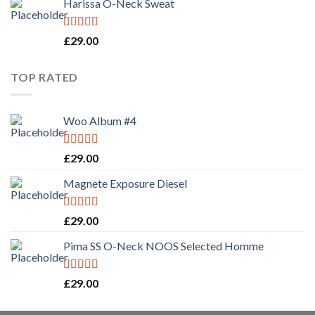
Harissa O-Neck Sweat
Rated
4.00
£
29.00
out of 5
TOP RATED
Woo Album #4
Rated
5.00
£
29.00
out of 5
Magnete Exposure Diesel
Rated
5.00
£
29.00
out of 5
Pima SS O-Neck NOOS Selected Homme
Rated
5.00
£
29.00
out of 5