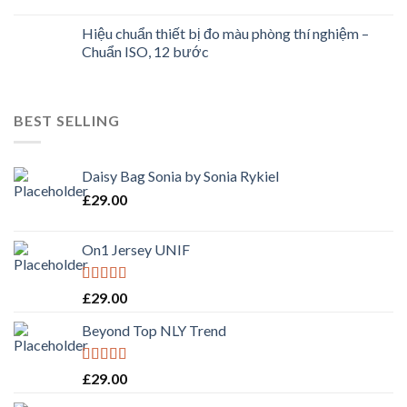
Hiệu chuẩn thiết bị đo màu phòng thí nghiệm –
Chuẩn ISO, 12 bước
BEST SELLING
Daisy Bag Sonia by Sonia Rykiel
£
29.00
On1 Jersey UNIF
Rated
5.00
£
29.00
out of 5
Beyond Top NLY Trend
Rated
£
29.00
3.50
out
of 5