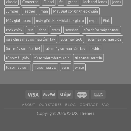
classic
Converse
Diesel
fit
green
Jack and Jones
jeans
Jumper
leather
man
Máy giặt công nghiệp chuẩn
Máy giặt labtex
máy giặt LBT-M6 labtex giá rẻ
nypd
Pink
rock chick
run
shoe
stars
sweden
sửa chữa máy so màu
sửa chữa máy so màu cầm tay
Sửa máy ci60
sửa máy so màu ci62
Sửa máy so màu ci64
sửa máy so màu cầm tay
t-shirt
tủ so màu giấy
tủ so màu mẫu mực in
tủ so màu mực in
tủ so màu sơn
Tủ so màu vải
vans
white
ABOUT
OUR STORES
BLOG
CONTACT
FAQ
Copyright 2026 ©
UX Themes