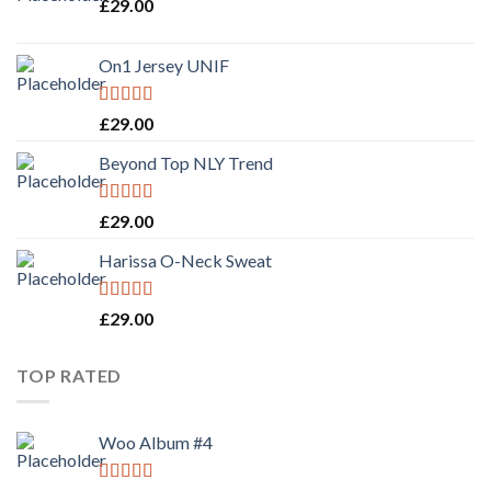
£
29.00
On1 Jersey UNIF
Rated
5.00
£
29.00
out of 5
Beyond Top NLY Trend
Rated
£
29.00
3.50
out
of 5
Harissa O-Neck Sweat
Rated
4.00
£
29.00
out of 5
TOP RATED
Woo Album #4