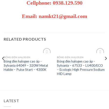
Cellphone: 0938.129.590
Email: namkt21@gmail.com
RELATED PRODUCTS
BÓNG ĐÈN HALOGEN
BÓNG ĐÈN HALOGEN
Bóng đèn halogen cao áp -
Bóng đèn halogen cao áp -
Sylvania 64049 – 320W Metal
Sylvania – 67533 – LU400/ECO
Add to
Add to
Halide – Pulse Start – 4300K
– Ecologic High Pressure Sodium
Wishlist
Wishlist
HID Lamp
LATEST