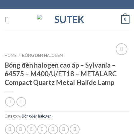
Skip
to
content
0
HOME
/
BÓNG ĐÈN HALOGEN
Bóng đèn halogen cao áp – Sylvania –
Add to
64575 – M400/U/ET18 – METALARC
Wishlist
Compact Quartz Metal Halide Lamp
Category:
Bóng đèn halogen