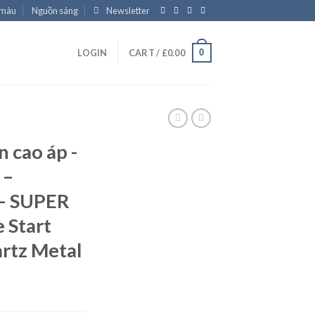
 màu
Nguồn sáng
Newsletter
0
LOGIN
CART /
£
0.00
 cao áp -
 –
– SUPER
 Start
rtz Metal