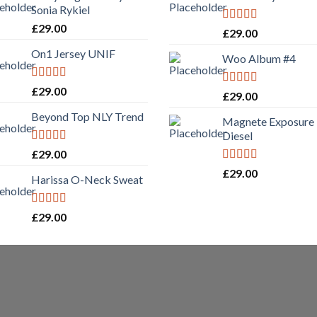
Sonia Rykiel
£
29.00
Rated
5.00
£
29.00
out of 5
On1 Jersey UNIF
Woo Album #4
Rated
5.00
£
29.00
Rated
5.00
£
29.00
out of 5
out of 5
Beyond Top NLY Trend
Magnete Exposure
Diesel
Rated
£
29.00
3.50
out
Rated
5.00
£
29.00
of 5
Harissa O-Neck Sweat
out of 5
Rated
4.00
£
29.00
out of 5