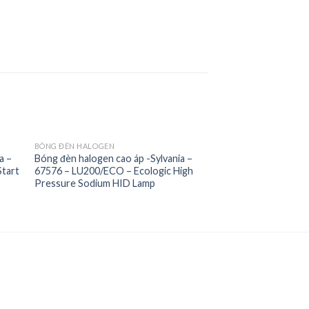
BÓNG ĐÈN HALOGEN
a –
Bóng đèn halogen cao áp -Sylvania –
Start
67576 – LU200/ECO – Ecologic High
to
Add to
Pressure Sodium HID Lamp
ist
Wishlist