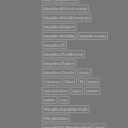
bóng đèn d65 cho tủ so màu
bóng đèn d65 chất lượng cao
bóng đèn d65 giá rẻ
bóng đèn d65 philip
bóng đèn so màu
bóng đèn u35
bóng đèn u35 chất lượng
bóng đèn u35 giá rẻ
bóng đèn u35 uy tín
classic
Converse
Diesel
fit
green
Jack and Jones
jeans
Jumper
leather
man
Máy giặt công nghiệp chuẩn
Máy giặt labtex
máy giặt LBT-M6 labtex giá rẻ
nypd