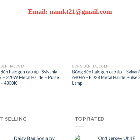
Email: namkt21@gmail.com
 ĐÈN HALOGEN
BÓNG ĐÈN HALOGEN
đèn halogen cao áp -Sylvania
Bóng đèn halogen cao áp – Sylvani
 – 320W Metal Halide – Pulse
64046 – ED28 Metal Halide Pulse 
Add to
Add 
 – 4300K
Lamp
Wishlist
Wishl
T SELLING
TOP RATED
Daisy Bag Sonia by
On1 Jersey UNIF