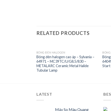
RELATED PRODUCTS
BÓNG ĐÈN HALOGEN
BÓNG
ao áp -Sylvania –
Bóng đèn halogen cao áp – Sylvania –
Bóng 
 – Ecologic High
64971 – MC39TC/U/G8.5/830 –
64049
Add to
Add to
HID Lamp
METALARC Ceramic Metal Halide
Start
Wishlist
Wishlist
Tubular Lamp
LATEST
BES
Máy So Màu Quang