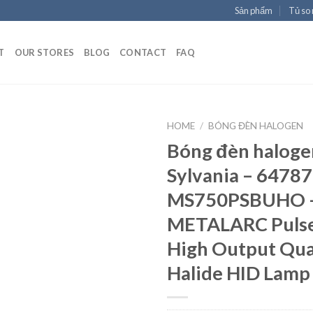
Sản phẩm
Tủ so
T
OUR STORES
BLOG
CONTACT
FAQ
HOME
/
BÓNG ĐÈN HALOGEN
Bóng đèn halogen
Sylvania – 64787
Add to
MS750PSBUHO 
Wishlist
METALARC Pulse
High Output Qua
Halide HID Lamp