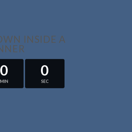
WN INSIDE A
NNER
0
0
MIN
SEC