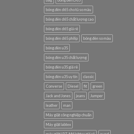
bag
bóng đèn D65
bóng đèn d65 cho tủ so màu
bóng đèn d65 chất lượng cao
bóng đèn d65 giá rẻ
bóng đèn d65 philip
bóng đèn so màu
bóng đèn u35
bóng đèn u35 chất lượng
bóng đèn u35 giá rẻ
bóng đèn u35 uy tín
classic
Converse
Diesel
fit
green
Jack and Jones
jeans
Jumper
leather
man
Máy giặt công nghiệp chuẩn
Máy giặt labtex