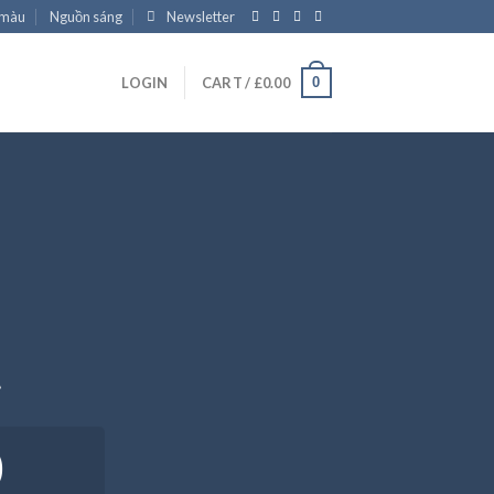
 màu
Nguồn sáng
Newsletter
0
LOGIN
CART /
£
0.00
.
0