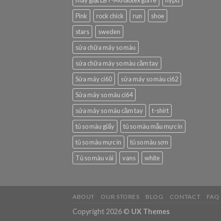
máy giặt LBT-M6 labtex giá rẻ
nypd
Pink
rock chick
run
shoe
stars
sweden
sửa chữa máy so màu
sửa chữa máy so màu cầm tay
Sửa máy ci60
sửa máy so màu ci62
Sửa máy so màu ci64
sửa máy so màu cầm tay
t-shirt
tủ so màu giấy
tủ so màu mẫu mực in
tủ so màu mực in
tủ so màu sơn
Tủ so màu vải
vans
white
ABOUT
OUR STORES
BLOG
CONTACT
FAQ
Copyright 2026 ©
UX Themes