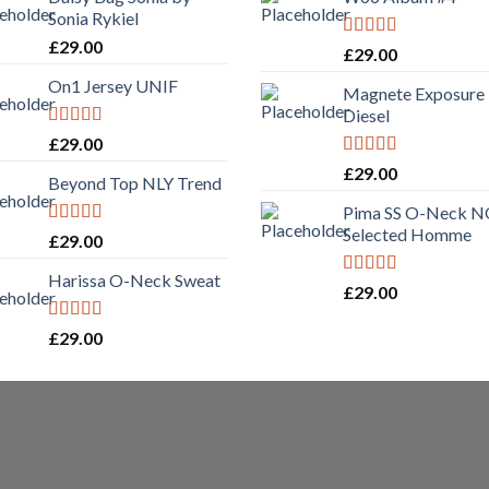
Sonia Rykiel
£
29.00
Rated
5.00
£
29.00
out of 5
On1 Jersey UNIF
Magnete Exposure
Diesel
Rated
5.00
£
29.00
out of 5
Rated
5.00
£
29.00
Beyond Top NLY Trend
out of 5
Pima SS O-Neck 
Selected Homme
Rated
£
29.00
3.50
out
of 5
Harissa O-Neck Sweat
Rated
5.00
£
29.00
out of 5
Rated
4.00
£
29.00
out of 5