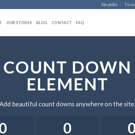
Sản phẩm
Tủ so
T
OUR STORES
BLOG
CONTACT
FAQ
COUNT DOWN
ELEMENT
Add beautiful count downs anywhere on the site
0
0