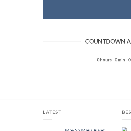
COUNTDOWN AS
0
hours
0
min
0
LATEST
BES
Máy So Màu Quang