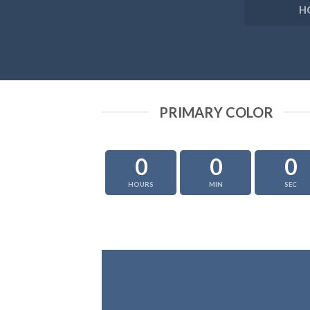
H
PRIMARY COLOR
0
0
0
HOURS
MIN
SEC