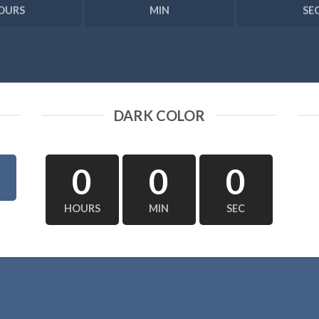
OURS
MIN
SE
DARK COLOR
0
0
0
HOURS
MIN
SEC