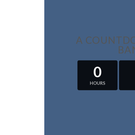
A COUNTDO
BA
0
HOURS