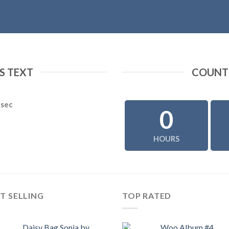
 TEXT
COUNT
sec
0
HOURS
T SELLING
TOP RATED
Daisy Bag Sonia by
Woo Album #4