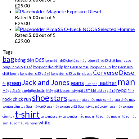
£
29.00
Magnete Exposure Diesel
Rated
5.00
out of 5
£
29.00
Pima SS O-Neck NOOS Selected Homme
Rated
5.00
out of 5
£
29.00
Tags
bag
bóng đèn D65
bóng đèn d65 cho tủ so màu
bóng đèn d65 chất lượng cao
bóng đèn d65 giá rẻ
bóng đèn d65 philip
bóng đèn so màu
bóng đèn u35
bóng đèn u35
Converse
Diesel
chất lượng
bóng đèn u35 giá rẻ
bóng đèn u35 uy tín
classic
man
Jack and Jones
green
jeans
leather
fit
Jumper
nypd
Máy giặt công nghiệp chuẩn
Máy giặt labtex
máy giặt LBT-M6 labtex giá rẻ
Pink
shoe
stars
rock chick
run
sweden
sửa chữa máy so màu
sửa chữa máy
so màu cầm tay
Sửa máy ci60
sửa máy so màu ci62
Sửa máy so màu ci64
sửa máy so màu
t-shirt
cầm tay
tủ so màu giấy
tủ so màu mẫu mực in
tủ so màu mực in
tủ so màu
white
sơn
Tủ so màu vải
vans