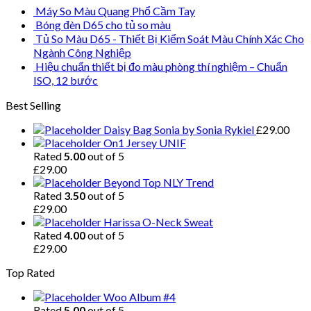
Máy So Màu Quang Phổ Cầm Tay
Bóng đèn D65 cho tủ so màu
Tủ So Màu D65 - Thiết Bị Kiểm Soát Màu Chính Xác Cho
Ngành Công Nghiệp
Hiệu chuẩn thiết bị đo màu phòng thí nghiệm – Chuẩn
ISO, 12 bước
Best Selling
Daisy Bag Sonia by Sonia Rykiel
£
29.00
On1 Jersey UNIF
Rated
5.00
out of 5
£
29.00
Beyond Top NLY Trend
Rated
3.50
out of 5
£
29.00
Harissa O-Neck Sweat
Rated
4.00
out of 5
£
29.00
Top Rated
Woo Album #4
Rated
5.00
out of 5