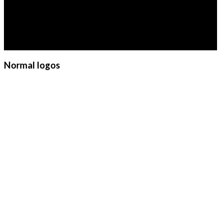
Lorem ipsum dolor sit amet,
consectetuer adipiscing elit, sed
diam nonummy nibh euismod
tincidunt ut laoreet dolore
magna aliquam erat volutpat.
Normal logos