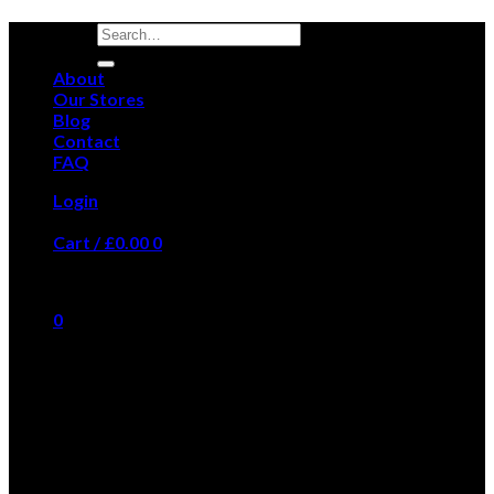
About
Our Stores
Blog
Contact
FAQ
Login
Cart /
£
0.00
0
No products in the cart.
0
Cart
No products in the cart.
LOGO ELEMENT