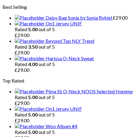
Best Selling
Daisy Bag Sonia by Sonia Rykiel
£
29.00
On1 Jersey UNIF
Rated
5.00
out of 5
£
29.00
Beyond Top NLY Trend
Rated
3.50
out of 5
£
29.00
Harissa O-Neck Sweat
Rated
4.00
out of 5
£
29.00
Top Rated
Pima SS O-Neck NOOS Selected Homme
Rated
5.00
out of 5
£
29.00
On1 Jersey UNIF
Rated
5.00
out of 5
£
29.00
Woo Album #4
Rated
5.00
out of 5