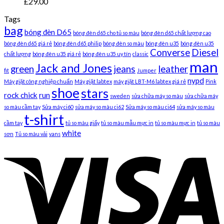
£
29.00
Tags
bag
bóng đèn D65
bóng đèn d65 cho tủ so màu
bóng đèn d65 chất lượng cao
bóng đèn d65 giá rẻ
bóng đèn d65 philip
bóng đèn so màu
bóng đèn u35
bóng đèn u35
Converse
Diesel
chất lượng
bóng đèn u35 giá rẻ
bóng đèn u35 uy tín
classic
man
Jack and Jones
green
jeans
leather
fit
Jumper
nypd
Máy giặt công nghiệp chuẩn
Máy giặt labtex
máy giặt LBT-M6 labtex giá rẻ
Pink
shoe
stars
rock chick
run
sweden
sửa chữa máy so màu
sửa chữa máy
so màu cầm tay
Sửa máy ci60
sửa máy so màu ci62
Sửa máy so màu ci64
sửa máy so màu
t-shirt
cầm tay
tủ so màu giấy
tủ so màu mẫu mực in
tủ so màu mực in
tủ so màu
white
sơn
Tủ so màu vải
vans