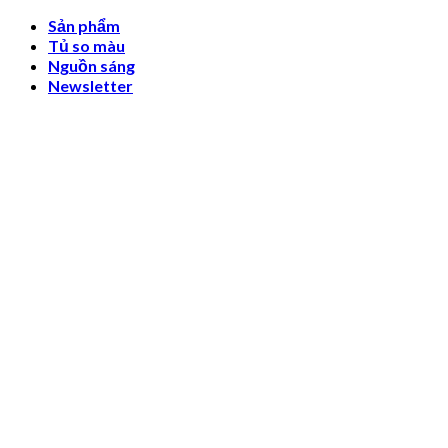
Skip
Sản phẩm
to
Tủ so màu
content
Nguồn sáng
Newsletter