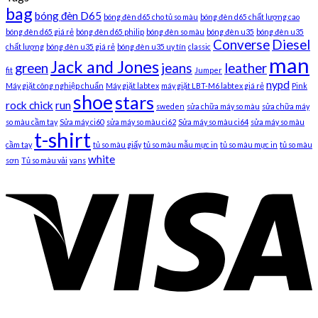
bag
bóng đèn D65
bóng đèn d65 cho tủ so màu
bóng đèn d65 chất lượng cao
bóng đèn d65 giá rẻ
bóng đèn d65 philip
bóng đèn so màu
bóng đèn u35
bóng đèn u35
Converse
Diesel
chất lượng
bóng đèn u35 giá rẻ
bóng đèn u35 uy tín
classic
man
Jack and Jones
green
jeans
leather
fit
Jumper
nypd
Máy giặt công nghiệp chuẩn
Máy giặt labtex
máy giặt LBT-M6 labtex giá rẻ
Pink
shoe
stars
rock chick
run
sweden
sửa chữa máy so màu
sửa chữa máy
so màu cầm tay
Sửa máy ci60
sửa máy so màu ci62
Sửa máy so màu ci64
sửa máy so màu
t-shirt
cầm tay
tủ so màu giấy
tủ so màu mẫu mực in
tủ so màu mực in
tủ so màu
white
sơn
Tủ so màu vải
vans