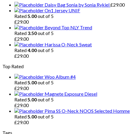
Daisy Bag Sonia by Sonia Rykiel
£
29.00
On1 Jersey UNIF
Rated
5.00
out of 5
£
29.00
Beyond Top NLY Trend
Rated
3.50
out of 5
£
29.00
Harissa O-Neck Sweat
Rated
4.00
out of 5
£
29.00
Top Rated
Woo Album #4
Rated
5.00
out of 5
£
29.00
Magnete Exposure Diesel
Rated
5.00
out of 5
£
29.00
Pima SS O-Neck NOOS Selected Homme
Rated
5.00
out of 5
£
29.00
Tags