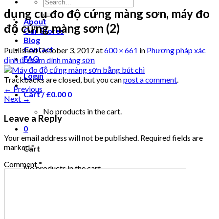
dụng cụ đo độ cứng màng sơn, máy đo
About
độ cứng màng sơn (2)
Our Stores
Blog
Contact
Published
October 3, 2017
at
600 × 661
in
Phương pháp xác
FAQ
định độ bám dính màng sơn
Login
Trackbacks are closed, but you can
post a comment
.
←
Previous
Cart /
£
0.00
0
Next
→
No products in the cart.
Leave a Reply
0
Your email address will not be published.
Required fields are
marked
*
Cart
Comment
*
No products in the cart.