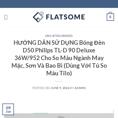
Skip
to
content
0
UNCATEGORIZED
HƯỚNG DẪN SỬ DỤNG Bóng Đèn
D50 Philips TL-D 90 Deluxe
36W/952 Cho So Màu Ngành May
Mặc, Sơn Và Bao Bì (Dùng Với Tủ So
Màu Tilo)
POSTED ON
JUNE 9, 2026
BY
ADMIN
09
Jun