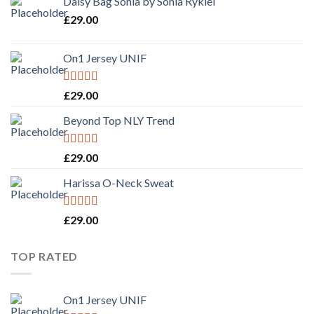
Daisy Bag Sonia by Sonia Rykiel
£
29.00
On1 Jersey UNIF
Rated
5.00
£
29.00
out of 5
Beyond Top NLY Trend
Rated
£
29.00
3.50
out
of 5
Harissa O-Neck Sweat
Rated
4.00
£
29.00
out of 5
TOP RATED
On1 Jersey UNIF