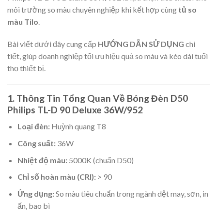
môi trường so màu chuyên nghiệp khi kết hợp cùng
tủ so
màu Tilo
.
Bài viết dưới đây cung cấp
HƯỚNG DẪN SỬ DỤNG
chi
tiết, giúp doanh nghiệp tối ưu hiệu quả so màu và kéo dài tuổi
thọ thiết bị.
1. Thông Tin Tổng Quan Về Bóng Đèn D50
Philips TL-D 90 Deluxe 36W/952
Loại đèn:
Huỳnh quang T8
Công suất:
36W
Nhiệt độ màu:
5000K (chuẩn D50)
Chỉ số hoàn màu (CRI):
> 90
Ứng dụng:
So màu tiêu chuẩn trong ngành dệt may, sơn, in
ấn, bao bì