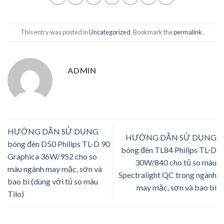
This entry was posted in
Uncategorized
. Bookmark the
permalink
.
ADMIN
HƯỚNG DẪN SỬ DỤNG
HƯỚNG DẪN SỬ DỤNG
bóng đèn D50 Philips TL-D 90
bóng đèn TL84 Philips TL-D
Graphica 36W/952 cho so
30W/840 cho tủ so màu
màu ngành may mặc, sơn và
Spectralight QC trong ngành
bao bì (dùng với tủ so màu
may mặc, sơn và bao bì
Tilo)