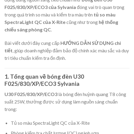
F025/830/XP/ECO3 của Sylvania
đóng vai trò quan trọng
trong quá trình so màu và kiểm tra màu trên
tủ so màu
SpectraLight QC của X-Rite
cũng như trong
hệ thống
chiếu sáng phòng QC
.
Bài viết dưới đây cung cấp
HƯỚNG DẪN SỬ DỤNG chi
tiết
, giúp doanh nghiệp đảm bảo độ chính xác màu sắc và duy
trì tiêu chuẩn kiểm tra ổn định.
1. Tổng quan về bóng đèn U30
F025/830/XP/ECO3 Sylvania
U30 F025/830/XP/ECO3
là bóng đèn huỳnh quang T8 công
suất 25W, thường được sử dụng làm nguồn sáng chuẩn
trong:
Tủ so màu SpectraLight QC của X-Rite
Phòng kiểm tra chất lượng (QC) ngành sơn