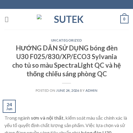
Skip
to
content
0
UNCATEGORIZED
HƯỚNG DẪN SỬ DỤNG bóng đèn
U30 F025/830/XP/ECO3 Sylvania
cho tủ so màu SpectraLight QC và hệ
thống chiếu sáng phòng QC
POSTED ON
JUNE 24, 2026
BY
ADMIN
24
Jun
Trong ngành
sơn và nội thất
, kiểm soát màu sắc chính xác là
yếu tố quyết định chất lượng sản phẩm. Việc lựa chọn và sử
dụng đúng nguồn sáng tiêu chuẩn như
bóng đèn U30