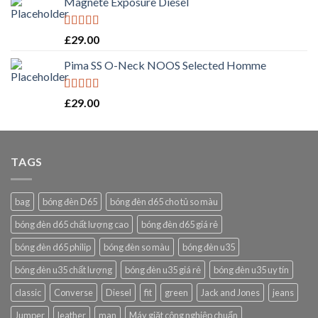
Magnete Exposure Diesel
Rated
5.00
£
29.00
out of 5
Pima SS O-Neck NOOS Selected Homme
Rated
5.00
£
29.00
out of 5
TAGS
bag
bóng đèn D65
bóng đèn d65 cho tủ so màu
bóng đèn d65 chất lượng cao
bóng đèn d65 giá rẻ
bóng đèn d65 philip
bóng đèn so màu
bóng đèn u35
bóng đèn u35 chất lượng
bóng đèn u35 giá rẻ
bóng đèn u35 uy tín
classic
Converse
Diesel
fit
green
Jack and Jones
jeans
Jumper
leather
man
Máy giặt công nghiệp chuẩn