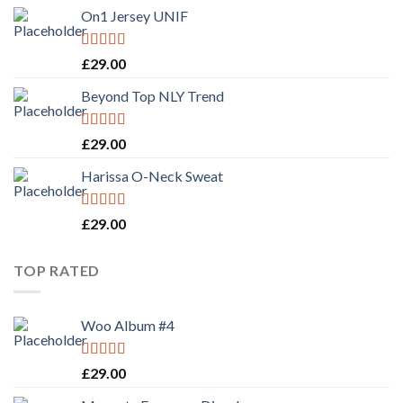
On1 Jersey UNIF
Rated
5.00
£
29.00
out of 5
Beyond Top NLY Trend
Rated
£
29.00
3.50
out
of 5
Harissa O-Neck Sweat
Rated
4.00
£
29.00
out of 5
TOP RATED
Woo Album #4
Rated
5.00
£
29.00
out of 5