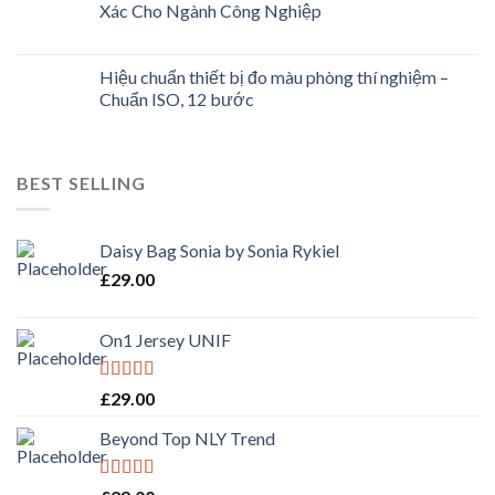
Xác Cho Ngành Công Nghiệp
Hiệu chuẩn thiết bị đo màu phòng thí nghiệm –
Chuẩn ISO, 12 bước
BEST SELLING
Daisy Bag Sonia by Sonia Rykiel
£
29.00
On1 Jersey UNIF
Rated
5.00
£
29.00
out of 5
Beyond Top NLY Trend
Rated