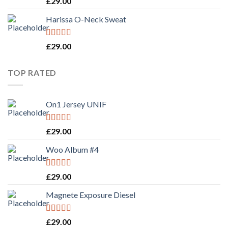
£
29.00
3.50
out
of 5
Harissa O-Neck Sweat
Rated
4.00
£
29.00
out of 5
TOP RATED
On1 Jersey UNIF
Rated
5.00
£
29.00
out of 5
Woo Album #4
Rated
5.00
£
29.00
out of 5
Magnete Exposure Diesel
Rated
5.00
£
29.00