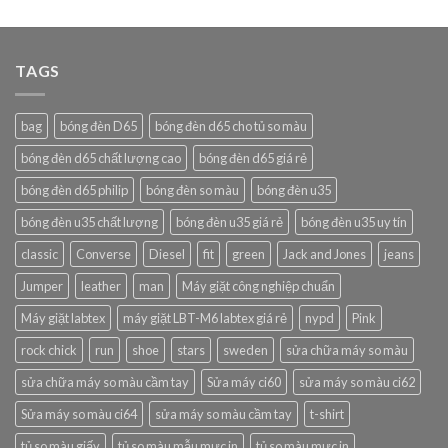
out of 5
TAGS
bag
bóng đèn D65
bóng đèn d65 cho tủ so màu
bóng đèn d65 chất lượng cao
bóng đèn d65 giá rẻ
bóng đèn d65 philip
bóng đèn so màu
bóng đèn u35
bóng đèn u35 chất lượng
bóng đèn u35 giá rẻ
bóng đèn u35 uy tín
classic
Converse
Diesel
fit
green
Jack and Jones
jeans
Jumper
leather
man
Máy giặt công nghiệp chuẩn
Máy giặt labtex
máy giặt LBT-M6 labtex giá rẻ
nypd
Pink
rock chick
run
shoe
stars
sweden
sửa chữa máy so màu
sửa chữa máy so màu cầm tay
Sửa máy ci60
sửa máy so màu ci62
Sửa máy so màu ci64
sửa máy so màu cầm tay
t-shirt
tủ so màu giấy
tủ so màu mẫu mực in
tủ so màu mực in