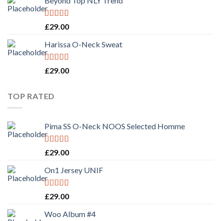
Beyond Top NLY Trend
Rated
£
29.00
3.50
out
of 5
Harissa O-Neck Sweat
Rated
4.00
£
29.00
out of 5
TOP RATED
Pima SS O-Neck NOOS Selected Homme
Rated
5.00
£
29.00
out of 5
On1 Jersey UNIF
Rated
5.00
£
29.00
out of 5
Woo Album #4