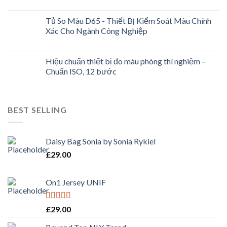
Tủ So Màu D65 - Thiết Bị Kiểm Soát Màu Chính
Xác Cho Ngành Công Nghiệp
Hiệu chuẩn thiết bị đo màu phòng thí nghiệm –
Chuẩn ISO, 12 bước
BEST SELLING
Daisy Bag Sonia by Sonia Rykiel
£
29.00
On1 Jersey UNIF
Rated
5.00
£
29.00
out of 5