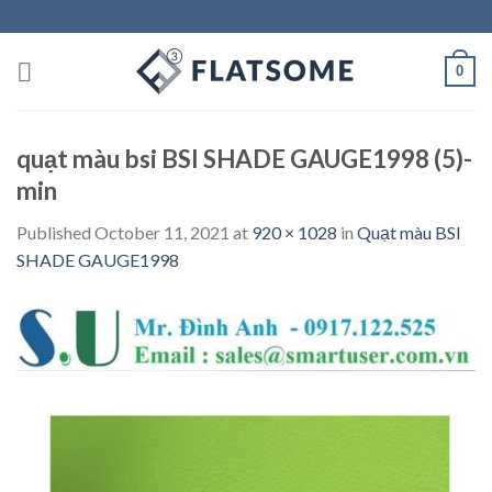
Skip
to
content
0
quạt màu bsi BSI SHADE GAUGE1998 (5)-
min
Published
October 11, 2021
at
920 × 1028
in
Quạt màu BSI
SHADE GAUGE1998