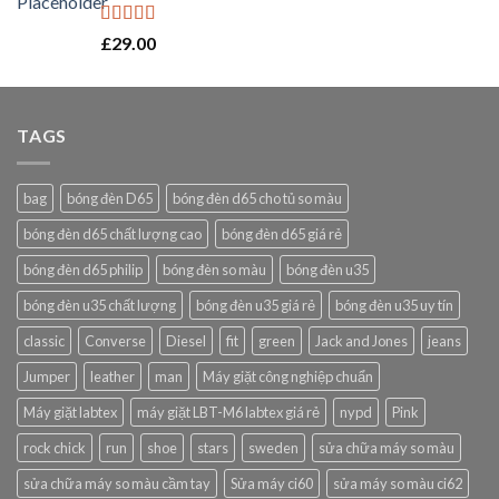
Rated
5.00
£
29.00
out of 5
TAGS
bag
bóng đèn D65
bóng đèn d65 cho tủ so màu
bóng đèn d65 chất lượng cao
bóng đèn d65 giá rẻ
bóng đèn d65 philip
bóng đèn so màu
bóng đèn u35
bóng đèn u35 chất lượng
bóng đèn u35 giá rẻ
bóng đèn u35 uy tín
classic
Converse
Diesel
fit
green
Jack and Jones
jeans
Jumper
leather
man
Máy giặt công nghiệp chuẩn
Máy giặt labtex
máy giặt LBT-M6 labtex giá rẻ
nypd
Pink
rock chick
run
shoe
stars
sweden
sửa chữa máy so màu
sửa chữa máy so màu cầm tay
Sửa máy ci60
sửa máy so màu ci62