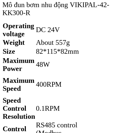
Mô đun bơm nhu động VIKIPAL-42-
KK300-R
Operating
DC 24V
voltage
Weight
About 557g
Size
82*115*82mm
Maximum
48W
Power
Maximum
400RPM
Speed
Speed
Control
0.1RPM
Resolution
RS485 control
Control
(Modbus