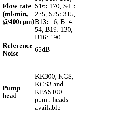
Flow rate
S16: 170, S40:
(ml/min,
235, S25: 315,
@400rpm)
B13: 16, B14:
54, B19: 130,
B16: 190
Reference
65dB
Noise
KK300, KCS,
KCS3 and
Pump
KPAS100
head
pump heads
available