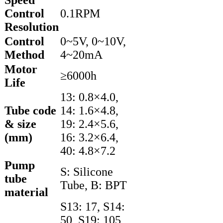
Control
0.1RPM
Resolution
Control
0~5V, 0~10V,
Method
4~20mA
Motor
≥6000h
Life
13: 0.8×4.0,
Tube code
14: 1.6×4.8,
& size
19: 2.4×5.6,
(mm)
16: 3.2×6.4,
40: 4.8×7.2
Pump
S: Silicone
tube
Tube, B: BPT
material
S13: 17, S14:
50, S19: 105,