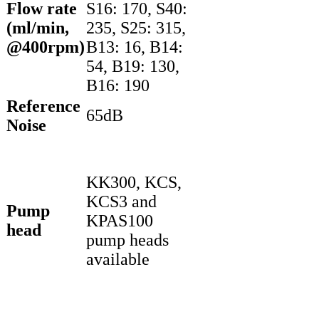
Flow rate
S16: 170, S40:
(ml/min,
235, S25: 315,
@400rpm)
B13: 16, B14:
54, B19: 130,
B16: 190
Reference
65dB
Noise
KK300, KCS,
KCS3 and
Pump
KPAS100
head
pump heads
available