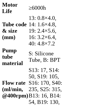
Motor
≥6000h
Life
13: 0.8×4.0,
Tube code
14: 1.6×4.8,
& size
19: 2.4×5.6,
(mm)
16: 3.2×6.4,
40: 4.8×7.2
Pump
S: Silicone
tube
Tube, B: BPT
material
S13: 17, S14:
50, S19: 105,
Flow rate
S16: 170, S40:
(ml/min,
235, S25: 315,
@400rpm)
B13: 16, B14:
54, B19: 130,