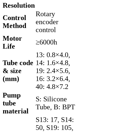
Resolution
Rotary
Control
encoder
Method
control
Motor
≥6000h
Life
13: 0.8×4.0,
Tube code
14: 1.6×4.8,
& size
19: 2.4×5.6,
(mm)
16: 3.2×6.4,
40: 4.8×7.2
Pump
S: Silicone
tube
Tube, B: BPT
material
S13: 17, S14:
50, S19: 105,