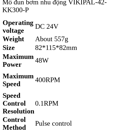
Mô đun bơm nhu động VIKIPAL-42-
KK300-P
Operating
DC 24V
voltage
Weight
About 557g
Size
82*115*82mm
Maximum
48W
Power
Maximum
400RPM
Speed
Speed
Control
0.1RPM
Resolution
Control
Pulse control
Method