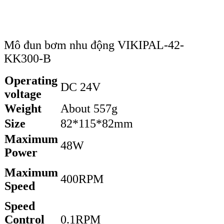
Mô đun bơm nhu động VIKIPAL-42-
KK300-B
Operating
DC 24V
voltage
Weight
About 557g
Size
82*115*82mm
Maximum
48W
Power
Maximum
400RPM
Speed
Speed
Control
0.1RPM