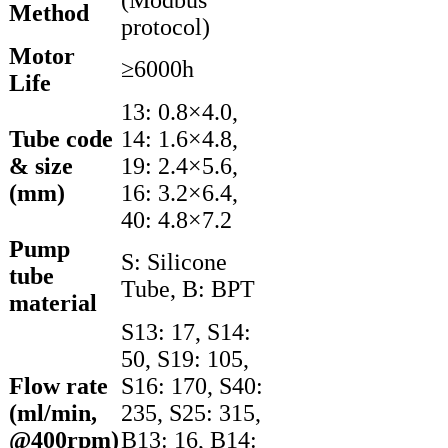
Method
protocol)
Motor
≥6000h
Life
13: 0.8×4.0,
Tube code
14: 1.6×4.8,
& size
19: 2.4×5.6,
(mm)
16: 3.2×6.4,
40: 4.8×7.2
Pump
S: Silicone
tube
Tube, B: BPT
material
S13: 17, S14:
50, S19: 105,
Flow rate
S16: 170, S40:
(ml/min,
235, S25: 315,
@400rpm)
B13: 16, B14: