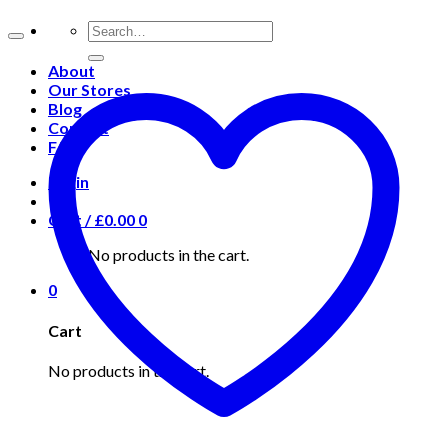
About
Our Stores
Blog
Contact
FAQ
Login
Cart /
£
0.00
0
No products in the cart.
0
Cart
No products in the cart.