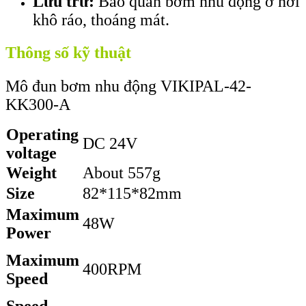
Lưu trữ:
Bảo quản bơm nhu động ở nơi
khô ráo, thoáng mát.
Thông số kỹ thuật
Mô đun bơm nhu động VIKIPAL-42-
KK300-A
Operating
DC 24V
voltage
Weight
About 557g
Size
82*115*82mm
Maximum
48W
Power
Maximum
400RPM
Speed
Speed