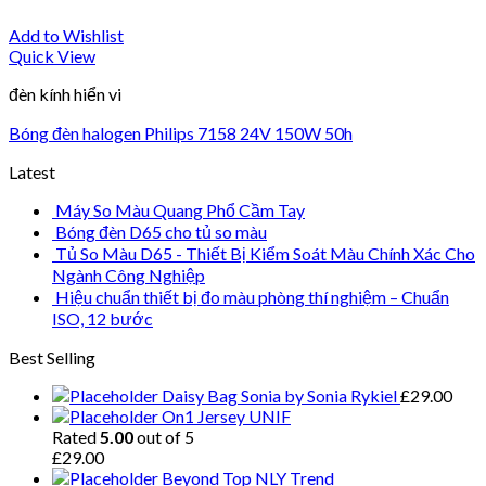
Add to Wishlist
Quick View
đèn kính hiển vi
Bóng đèn halogen Philips 7158 24V 150W 50h
Latest
Máy So Màu Quang Phổ Cầm Tay
Bóng đèn D65 cho tủ so màu
Tủ So Màu D65 - Thiết Bị Kiểm Soát Màu Chính Xác Cho
Ngành Công Nghiệp
Hiệu chuẩn thiết bị đo màu phòng thí nghiệm – Chuẩn
ISO, 12 bước
Best Selling
Daisy Bag Sonia by Sonia Rykiel
£
29.00
On1 Jersey UNIF
Rated
5.00
out of 5
£
29.00
Beyond Top NLY Trend