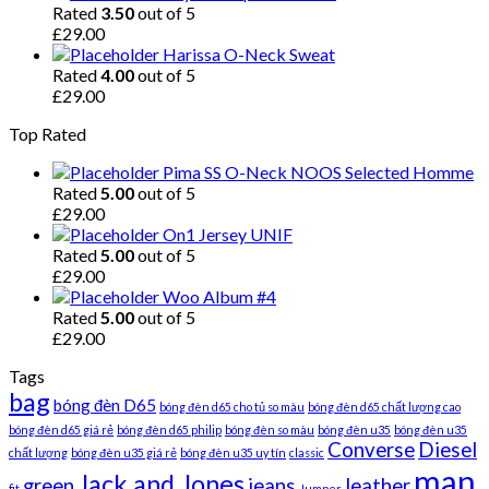
Rated
3.50
out of 5
£
29.00
Harissa O-Neck Sweat
Rated
4.00
out of 5
£
29.00
Top Rated
Pima SS O-Neck NOOS Selected Homme
Rated
5.00
out of 5
£
29.00
On1 Jersey UNIF
Rated
5.00
out of 5
£
29.00
Woo Album #4
Rated
5.00
out of 5
£
29.00
Tags
bag
bóng đèn D65
bóng đèn d65 cho tủ so màu
bóng đèn d65 chất lượng cao
bóng đèn d65 giá rẻ
bóng đèn d65 philip
bóng đèn so màu
bóng đèn u35
bóng đèn u35
Converse
Diesel
chất lượng
bóng đèn u35 giá rẻ
bóng đèn u35 uy tín
classic
man
Jack and Jones
green
jeans
leather
fit
Jumper