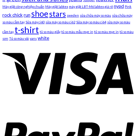
nypd
Máy giặt công nghiệp chuẩn
Máy giặt labtex
máy giặt LBT-M6 labtex giá rẻ
Pink
shoe
stars
rock chick
run
sweden
sửa chữa máy so màu
sửa chữa máy
so màu cầm tay
Sửa máy ci60
sửa máy so màu ci62
Sửa máy so màu ci64
sửa máy so màu
t-shirt
cầm tay
tủ so màu giấy
tủ so màu mẫu mực in
tủ so màu mực in
tủ so màu
white
sơn
Tủ so màu vải
vans