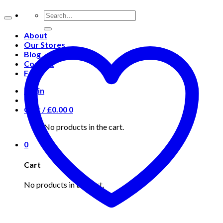
About
Our Stores
Blog
Contact
FAQ
Login
Cart /
£
0.00
0
No products in the cart.
0
Cart
No products in the cart.