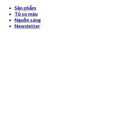
Skip
Sản phẩm
to
Tủ so màu
content
Nguồn sáng
Newsletter