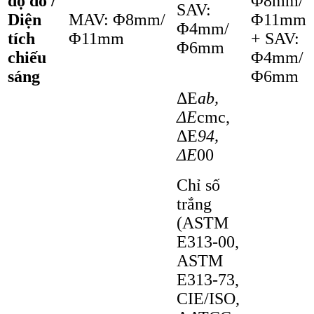
độ đo /
Φ8mm/
SAV:
Diện
MAV: Φ8mm/
Φ11mm
Φ4mm/
tích
Φ11mm
+ SAV:
Φ6mm
chiếu
Φ4mm/
sáng
Φ6mm
ΔE
ab,
ΔE
cmc,
ΔE
94,
ΔE
00
Chỉ số
trắng
(ASTM
E313-00,
ASTM
E313-73,
CIE/ISO,