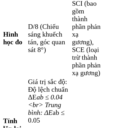
SCI (bao
gồm
thành
D/8 (Chiếu
phần phản
Hình
sáng khuếch
xạ
học đo
tán, góc quan
gương),
sát 8°)
SCE (loại
trừ thành
phần phản
xạ gương)
Giá trị sắc độ:
Độ lệch chuẩn
ΔE
ab ≤ 0.04
<br> Trung
bình: ΔE
ab ≤
0.05
Tính