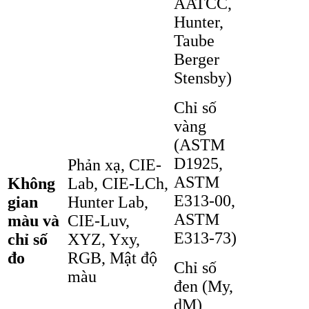
AATCC,
Hunter,
Taube
Berger
Stensby)
Chỉ số
vàng
(ASTM
D1925,
Phản xạ, CIE-
ASTM
Không
Lab, CIE-LCh,
E313-00,
gian
Hunter Lab,
ASTM
màu và
CIE-Luv,
E313-73)
chỉ số
XYZ, Yxy,
đo
RGB, Mật độ
Chỉ số
màu
đen (My,
dM)