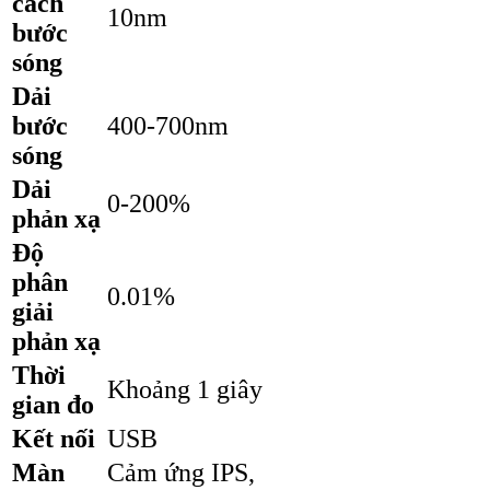
cách
10nm
bước
sóng
Dải
bước
400-700nm
sóng
Dải
0-200%
phản xạ
Độ
phân
0.01%
giải
phản xạ
Thời
Khoảng 1 giây
gian đo
Kết nối
USB
Màn
Cảm ứng IPS,