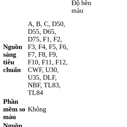
Độ bền
màu
A, B, C, D50,
D55, D65,
D75, F1, F2,
Nguồn
F3, F4, F5, F6,
sáng
F7, F8, F9,
tiêu
F10, F11, F12,
chuẩn
CWF, U30,
U35, DLF,
NBF, TL83,
TL84
Phần
mềm so
Không
màu
Nguồn