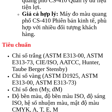
quang phổ CS-410 Quản lý dữ liệu
tiện lợi.
Giá cả hợp lý:
Máy đo màu quang
phổ CS-410 Phiên bản kinh tế, phù
hợp với nhiều đối tượng khách
hàng.
Tiêu chuẩn
Chỉ số trắng (ASTM E313-00, ASTM
E313-73, CIE/ISO, AATCC, Hunter,
Taube Berger Stensby)
Chỉ số vàng (ASTM D1925, ASTM
E313-00, ASTM E313-73)
Chỉ số đen (My, dM)
Độ bền màu, độ bền màu ISO, độ sáng
ISO, hệ số nhuộm màu, mật độ màu
CMYK, A, T, E, M