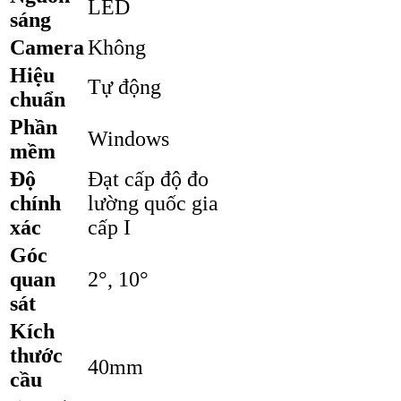
LED
sáng
Camera
Không
Hiệu
Tự động
chuẩn
Phần
Windows
mềm
Độ
Đạt cấp độ đo
chính
lường quốc gia
xác
cấp I
Góc
quan
2°, 10°
sát
Kích
thước
40mm
cầu