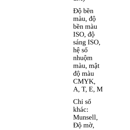
Độ bền
màu, độ
bền màu
ISO, độ
sáng ISO,
hệ số
nhuộm
màu, mật
độ màu
CMYK,
A, T, E, M
Chỉ số
khác:
Munsell,
Độ mờ,