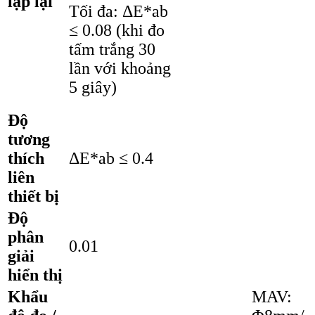
lặp lại
Tối đa: ΔE*ab
≤ 0.08 (khi đo
tấm trắng 30
lần với khoảng
5 giây)
Độ
tương
thích
ΔE*ab ≤ 0.4
liên
thiết bị
Độ
phân
0.01
giải
hiển thị
Khẩu
MAV: