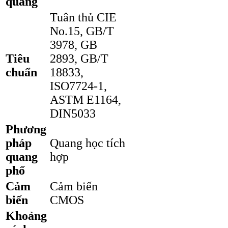
quang
Tuân thủ CIE
No.15, GB/T
3978, GB
Tiêu
2893, GB/T
chuẩn
18833,
ISO7724-1,
ASTM E1164,
DIN5033
Phương
pháp
Quang học tích
quang
hợp
phổ
Cảm
Cảm biến
biến
CMOS
Khoảng