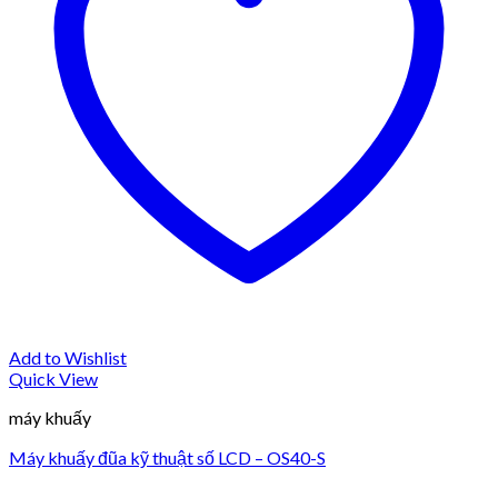
Add to Wishlist
Quick View
máy khuấy
Máy khuấy đũa kỹ thuật số LCD – OS40-S