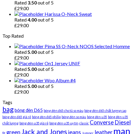
Rated
3.50
out of 5
£
29.00
Harissa O-Neck Sweat
Rated
4.00
out of 5
£
29.00
Top Rated
Pima SS O-Neck NOOS Selected Homme
Rated
5.00
out of 5
£
29.00
On1 Jersey UNIF
Rated
5.00
out of 5
£
29.00
Woo Album #4
Rated
5.00
out of 5
£
29.00
Tags
bag
bóng đèn D65
bóng đèn d65 cho tủ so màu
bóng đèn d65 chất lượng cao
bóng đèn d65 giá rẻ
bóng đèn d65 philip
bóng đèn so màu
bóng đèn u35
bóng đèn u35
Converse
Diesel
chất lượng
bóng đèn u35 giá rẻ
bóng đèn u35 uy tín
classic
man
Jack and Jones
green
jeans
leather
fit
Jumper