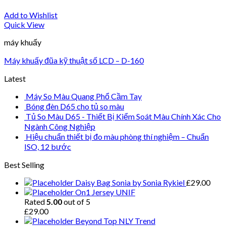
Add to Wishlist
Quick View
máy khuấy
Máy khuấy đũa kỹ thuật số LCD – D-160
Latest
Máy So Màu Quang Phổ Cầm Tay
Bóng đèn D65 cho tủ so màu
Tủ So Màu D65 - Thiết Bị Kiểm Soát Màu Chính Xác Cho
Ngành Công Nghiệp
Hiệu chuẩn thiết bị đo màu phòng thí nghiệm – Chuẩn
ISO, 12 bước
Best Selling
Daisy Bag Sonia by Sonia Rykiel
£
29.00
On1 Jersey UNIF
Rated
5.00
out of 5
£
29.00
Beyond Top NLY Trend