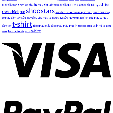
nypd
Máy giặt công nghiệp chuẩn
Máy giặt labtex
máy giặt LBT-M6 labtex giá rẻ
Pink
shoe
stars
rock chick
run
sweden
sửa chữa máy so màu
sửa chữa máy
so màu cầm tay
Sửa máy ci60
sửa máy so màu ci62
Sửa máy so màu ci64
sửa máy so màu
t-shirt
cầm tay
tủ so màu giấy
tủ so màu mẫu mực in
tủ so màu mực in
tủ so màu
white
sơn
Tủ so màu vải
vans