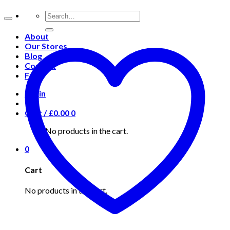
About
Our Stores
Blog
Contact
FAQ
Login
Cart /
£
0.00
0
No products in the cart.
0
Cart
No products in the cart.