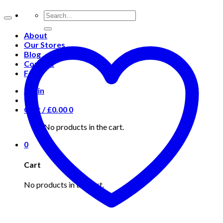
About
Our Stores
Blog
Contact
FAQ
Login
Cart /
£
0.00
0
No products in the cart.
0
Cart
No products in the cart.