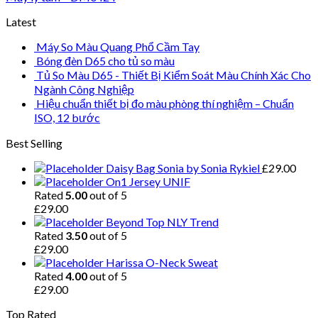
Latest
Máy So Màu Quang Phổ Cầm Tay
Bóng đèn D65 cho tủ so màu
Tủ So Màu D65 - Thiết Bị Kiểm Soát Màu Chính Xác Cho
Ngành Công Nghiệp
Hiệu chuẩn thiết bị đo màu phòng thí nghiệm – Chuẩn
ISO, 12 bước
Best Selling
Daisy Bag Sonia by Sonia Rykiel
£
29.00
On1 Jersey UNIF
Rated
5.00
out of 5
£
29.00
Beyond Top NLY Trend
Rated
3.50
out of 5
£
29.00
Harissa O-Neck Sweat
Rated
4.00
out of 5
£
29.00
Top Rated