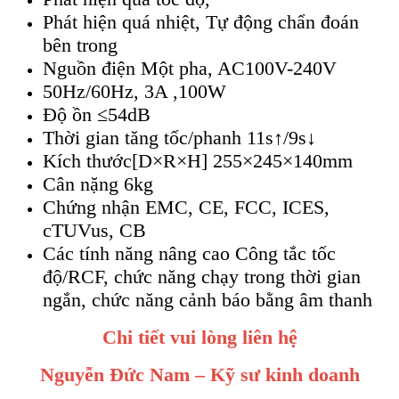
Phát hiện quá nhiệt, Tự động chẩn đoán
bên trong
Nguồn điện Một pha, AC100V-240V
50Hz/60Hz, 3A ,100W
Độ ồn ≤54dB
Thời gian tăng tốc/phanh 11s↑/9s↓
Kích thước[D×R×H] 255×245×140mm
Cân nặng 6kg
Chứng nhận EMC, CE, FCC, ICES,
cTUVus, CB
Các tính năng nâng cao Công tắc tốc
độ/RCF, chức năng chạy trong thời gian
ngắn, chức năng cảnh báo bằng âm thanh
Chi tiết vui lòng liên hệ
Nguyễn Đức Nam – Kỹ sư kinh doanh