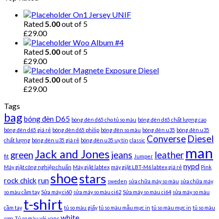
On1 Jersey UNIF
Rated
5.00
out of 5
£
29.00
Woo Album #4
Rated
5.00
out of 5
£
29.00
Magnete Exposure Diesel
Rated
5.00
out of 5
£
29.00
Tags
bag
bóng đèn D65
bóng đèn d65 cho tủ so màu
bóng đèn d65 chất lượng cao
bóng đèn d65 giá rẻ
bóng đèn d65 philip
bóng đèn so màu
bóng đèn u35
bóng đèn u35
Converse
Diesel
chất lượng
bóng đèn u35 giá rẻ
bóng đèn u35 uy tín
classic
man
Jack and Jones
green
jeans
leather
fit
Jumper
nypd
Máy giặt công nghiệp chuẩn
Máy giặt labtex
máy giặt LBT-M6 labtex giá rẻ
Pink
shoe
stars
rock chick
run
sweden
sửa chữa máy so màu
sửa chữa máy
so màu cầm tay
Sửa máy ci60
sửa máy so màu ci62
Sửa máy so màu ci64
sửa máy so màu
t-shirt
cầm tay
tủ so màu giấy
tủ so màu mẫu mực in
tủ so màu mực in
tủ so màu
white
sơn
Tủ so màu vải
vans