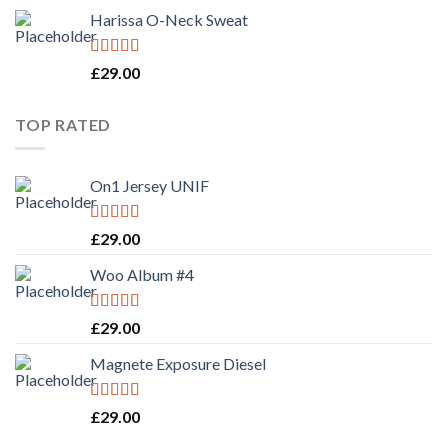
of 5
Harissa O-Neck Sweat
Rated
4.00
£
29.00
out of 5
TOP RATED
On1 Jersey UNIF
Rated
5.00
£
29.00
out of 5
Woo Album #4
Rated
5.00
£
29.00
out of 5
Magnete Exposure Diesel
Rated
5.00
£
29.00
out of 5