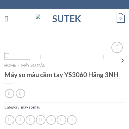
Skip
to
content
0
HOME
/
MÁY SO MÀU
Add to
Máy so màu cầm tay YS3060 Hãng 3NH
Wishlist
Category:
máy so màu