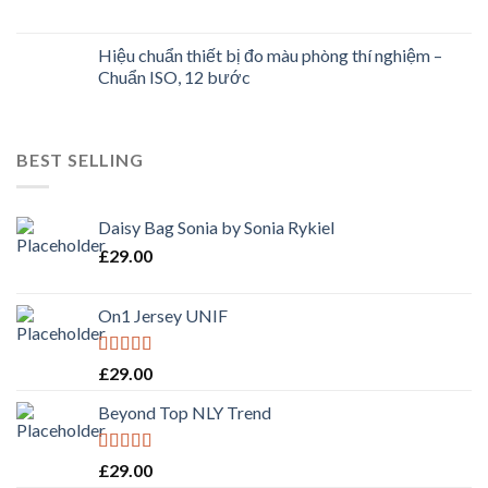
Hiệu chuẩn thiết bị đo màu phòng thí nghiệm –
Chuẩn ISO, 12 bước
BEST SELLING
Daisy Bag Sonia by Sonia Rykiel
£
29.00
On1 Jersey UNIF
Rated
5.00
£
29.00
out of 5
Beyond Top NLY Trend
Rated
£
29.00
3.50
out