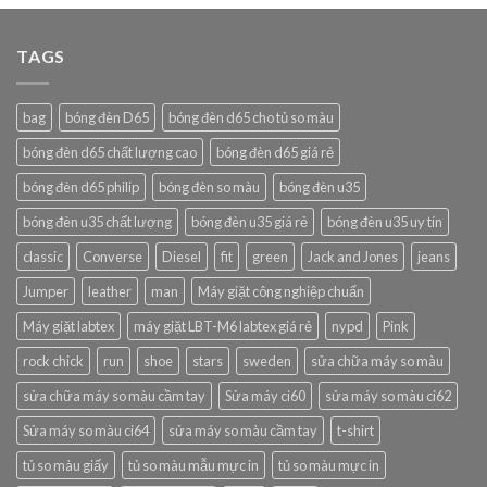
TAGS
bag
bóng đèn D65
bóng đèn d65 cho tủ so màu
bóng đèn d65 chất lượng cao
bóng đèn d65 giá rẻ
bóng đèn d65 philip
bóng đèn so màu
bóng đèn u35
bóng đèn u35 chất lượng
bóng đèn u35 giá rẻ
bóng đèn u35 uy tín
classic
Converse
Diesel
fit
green
Jack and Jones
jeans
Jumper
leather
man
Máy giặt công nghiệp chuẩn
Máy giặt labtex
máy giặt LBT-M6 labtex giá rẻ
nypd
Pink
rock chick
run
shoe
stars
sweden
sửa chữa máy so màu
sửa chữa máy so màu cầm tay
Sửa máy ci60
sửa máy so màu ci62
Sửa máy so màu ci64
sửa máy so màu cầm tay
t-shirt
tủ so màu giấy
tủ so màu mẫu mực in
tủ so màu mực in