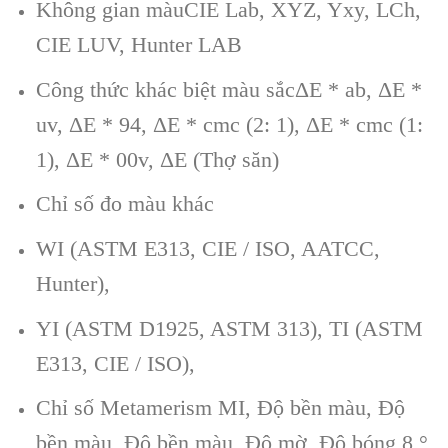
Không gian màuCIE Lab, XYZ, Yxy, LCh,
CIE LUV, Hunter LAB
Công thức khác biệt màu sắcΔE * ab, ΔE *
uv, ΔE * 94, ΔE * cmc (2: 1), ΔE * cmc (1:
1), ΔE * 00v, ΔE (Thợ săn)
Chỉ số đo màu khác
WI (ASTM E313, CIE / ISO, AATCC,
Hunter),
YI (ASTM D1925, ASTM 313), TI (ASTM
E313, CIE / ISO),
Chỉ số Metamerism MI, Độ bền màu, Độ
bền màu, Độ bền màu, Độ mờ, Độ bóng 8 °