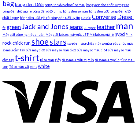
bag
bóng đèn D65
bóng đèn d65 cho tủ so màu
bóng đèn d65 chất lượng cao
bóng đèn d65 giá rẻ
bóng đèn d65 philip
bóng đèn so màu
bóng đèn u35
bóng đèn u35
Converse
Diesel
chất lượng
bóng đèn u35 giá rẻ
bóng đèn u35 uy tín
classic
man
Jack and Jones
green
jeans
leather
fit
Jumper
nypd
Máy giặt công nghiệp chuẩn
Máy giặt labtex
máy giặt LBT-M6 labtex giá rẻ
Pink
shoe
stars
rock chick
run
sweden
sửa chữa máy so màu
sửa chữa máy
so màu cầm tay
Sửa máy ci60
sửa máy so màu ci62
Sửa máy so màu ci64
sửa máy so màu
t-shirt
cầm tay
tủ so màu giấy
tủ so màu mẫu mực in
tủ so màu mực in
tủ so màu
white
sơn
Tủ so màu vải
vans