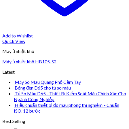
Add to Wishlist
Quick View
Máy ủ nhiệt khô
Máy ủ nhiệt khô HB105-S2
Latest
Máy So Màu Quang Phổ Cầm Tay
Bóng đèn D65 cho tủ so màu
Tủ So Màu D65 - Thiết Bị Kiểm Soát Màu Chính Xác Cho
Ngành Công Nghiệp
Hiệu chuẩn thiết bị đo màu phòng thí nghiệm – Chuẩn
ISO, 12 bước
Best Selling