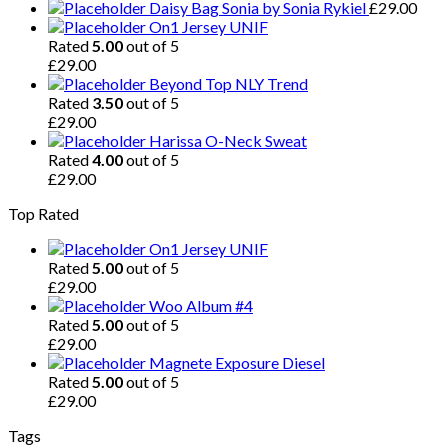
Daisy Bag Sonia by Sonia Rykiel
£
29.00
On1 Jersey UNIF
Rated
5.00
out of 5
£
29.00
Beyond Top NLY Trend
Rated
3.50
out of 5
£
29.00
Harissa O-Neck Sweat
Rated
4.00
out of 5
£
29.00
Top Rated
On1 Jersey UNIF
Rated
5.00
out of 5
£
29.00
Woo Album #4
Rated
5.00
out of 5
£
29.00
Magnete Exposure Diesel
Rated
5.00
out of 5
£
29.00
Tags