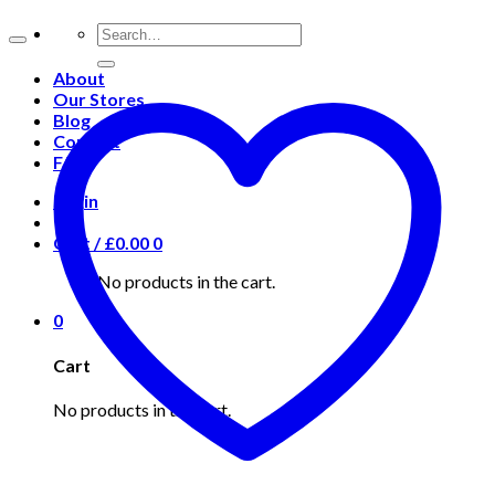
About
Our Stores
Blog
Contact
FAQ
Login
Cart /
£
0.00
0
No products in the cart.
0
Cart
No products in the cart.