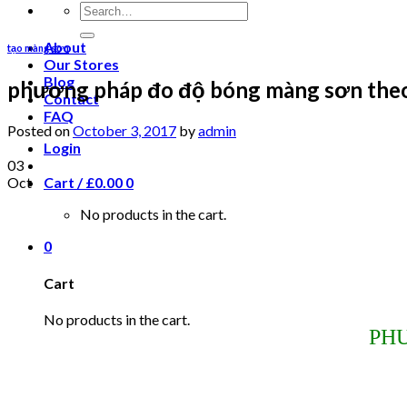
About
tạo màng sơn
Our Stores
Blog
phương pháp đo độ bóng màng sơn th
Contact
FAQ
Posted on
October 3, 2017
by
admin
Login
03
Oct
Cart /
£
0.00
0
No products in the cart.
0
Cart
No products in the cart.
PH