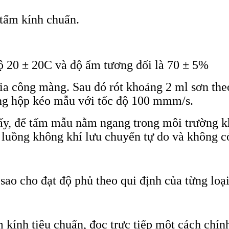
 tấm kính chuẩn.
ộ 20 ± 20C và độ ẩm tương đối là 70 ± 5%
gia công màng. Sau đó rót khoảng 2 ml sơn th
ng hộp kéo mẫu với tốc độ 100 mmm/s.
ấy, để tấm mẫu nằm ngang trong môi trường k
 luồng không khí lưu chuyển tự do và không có
ao cho đạt độ phủ theo qui định của từng loại
kính tiêu chuẩn, đọc trực tiếp một cách chính