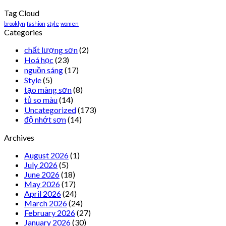
Tag Cloud
brooklyn
fashion
style
women
Categories
chất lượng sơn
(2)
Hoá học
(23)
nguồn sáng
(17)
Style
(5)
tạo màng sơn
(8)
tủ so màu
(14)
Uncategorized
(173)
độ nhớt sơn
(14)
Archives
August 2026
(1)
July 2026
(5)
June 2026
(18)
May 2026
(17)
April 2026
(24)
March 2026
(24)
February 2026
(27)
January 2026
(30)