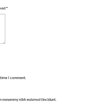
rked
*
t time I comment.
iam nonummy nibh euismod tincidunt.